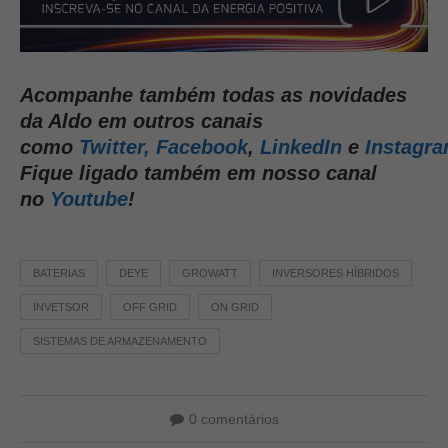
Acompanhe também todas as novidades
da Aldo em outros canais
como
Twitter,
Facebook
,
LinkedIn
e
Instagr
Fique ligado também em nosso canal
no
Youtube
!
BATERIAS
DEYE
GROWATT
INVERSORES HÍBRIDOS
INVETSOR
OFF GRID
ON GRID
SISTEMAS DE ARMAZENAMENTO
0 comentários