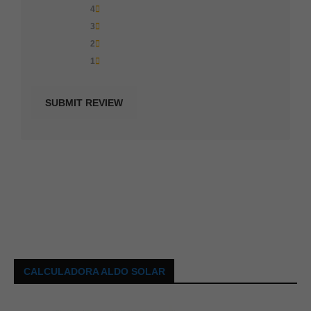
4
3
2
1
CALCULADORA ALDO SOLAR