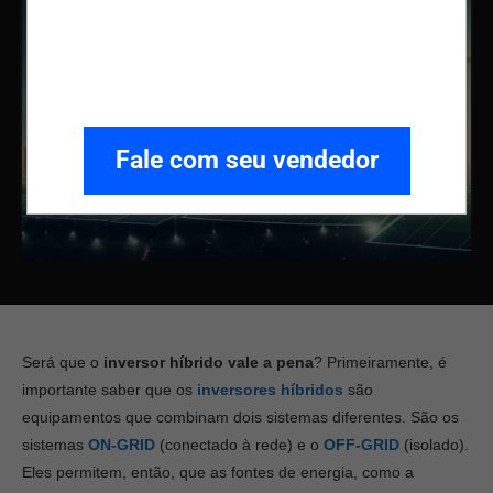
Fale com seu vendedor
Será que o
inversor híbrido vale a pena
? Primeiramente, é
importante saber que os
inversores híbridos
são
equipamentos que combinam dois sistemas diferentes. São os
sistemas
ON-GRID
(conectado à rede) e o
OFF-GRID
(isolado).
Eles permitem, então, que as fontes de energia, como a