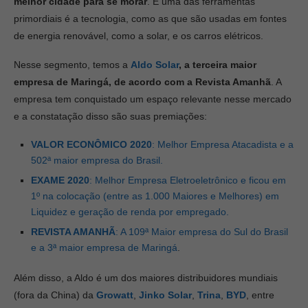
melhor cidade para se morar
. E uma das ferramentas
primordiais é a tecnologia, como as que são usadas em fontes
de energia renovável, como a solar, e os carros elétricos.
Nesse segmento, temos a
Aldo Solar
, a terceira maior
empresa de Maringá, de acordo com a Revista Amanhã
. A
empresa tem conquistado um espaço relevante nesse mercado
e a constatação disso são suas premiações:
VALOR ECONÔMICO 2020
: Melhor Empresa Atacadista e a
502ª maior empresa do Brasil.
EXAME 2020
: Melhor Empresa Eletroeletrônico e ficou em
1º na colocação (entre as 1.000 Maiores e Melhores) em
Liquidez e geração de renda por empregado.
REVISTA AMANHÃ
: A 109ª Maior empresa do Sul do Brasil
e a 3ª maior empresa de Maringá
.
Além disso, a Aldo é um dos maiores distribuidores mundiais
(fora da China) da
Growatt
,
Jinko Solar
,
Trina
,
BYD
, entre