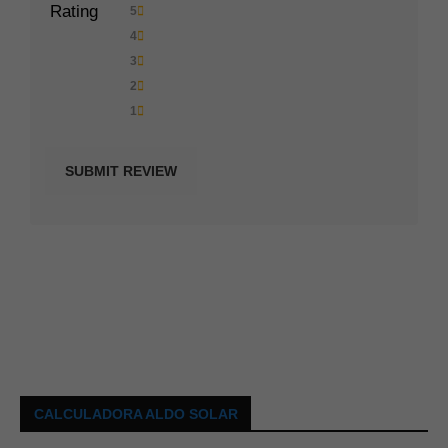
Rating
5
4
3
2
1
CALCULADORA ALDO SOLAR