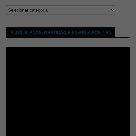
ALDO 40 ANOS. GRATIDÃO E ENERGIA POSITIVA
Tocador
de
vídeo