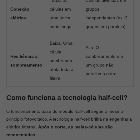
Todas as
Células divididas em
Conexão
células em
grupos
elétrica
uma única
independentes (ex: 2
série longa.
grupos em paralelo).
Baixa. Uma
Alta. O
célula
Resiliência a
sombreamento em
sombreada
sombreamento
um grupo não
afeta toda a
paralisa o outro.
fileira.
Como funciona a tecnologia half-cell?
O funcionamento base do módulo half-cell segue o mesmo
princípio fotovoltaico. A tecnologia half-cell brilha na engenharia
elétrica interna.
Após o corte, as meias-células são
reconectadas
.