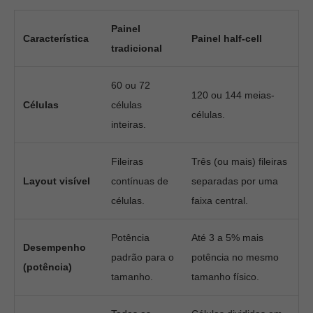
Painel
Característica
Painel half-cell
tradicional
60 ou 72
120 ou 144 meias-
Células
células
células.
inteiras.
Fileiras
Três (ou mais) fileiras
Layout visível
contínuas de
separadas por uma
células.
faixa central.
Potência
Até 3 a 5% mais
Desempenho
padrão para o
potência no mesmo
(potência)
tamanho.
tamanho físico.