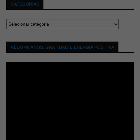
CATEGORIAS
ALDO 40 ANOS. GRATIDÃO E ENERGIA POSITIVA
Tocador
de
vídeo