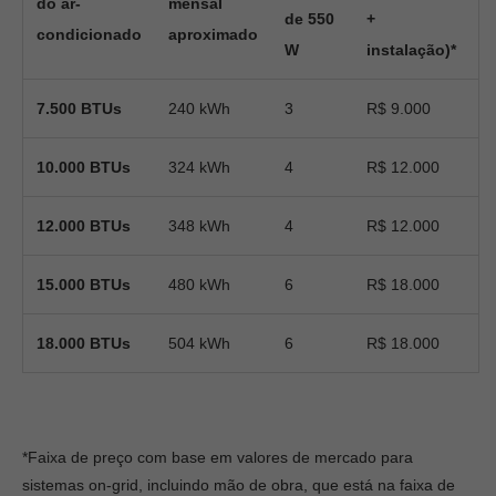
do ar-
mensal
de 550
+
condicionado
aproximado
W
instalação)*
7.500 BTUs
240 kWh
3
R$ 9.000
10.000 BTUs
324 kWh
4
R$ 12.000
12.000 BTUs
348 kWh
4
R$ 12.000
15.000 BTUs
480 kWh
6
R$ 18.000
18.000 BTUs
504 kWh
6
R$ 18.000
*Faixa de preço com base em valores de mercado para
sistemas on-grid, incluindo mão de obra, que está na faixa de