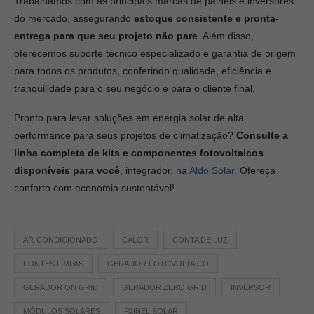
Trabalhamos com as principais marcas de painéis e inversores
do mercado, assegurando
estoque consistente e pronta-
entrega para que seu projeto não pare
. Além disso,
oferecemos suporte técnico especializado e garantia de origem
para todos os produtos, conferindo qualidade, eficiência e
tranquilidade para o seu negócio e para o cliente final.
Pronto para levar soluções em energia solar de alta
performance para seus projetos de climatização?
Consulte a
linha completa de kits e componentes fotovoltaicos
disponíveis para você
, integrador, na
Aldo Solar
. Ofereça
conforto com economia sustentável!
AR-CONDICIONADO
CALOR
CONTA DE LUZ
FONTES LIMPAS
GERADOR FOTOVOLTAICO
GERADOR ON GRID
GERADOR ZERO GRID
INVERSOR
MÓDULOS SOLARES
PAINEL SOLAR