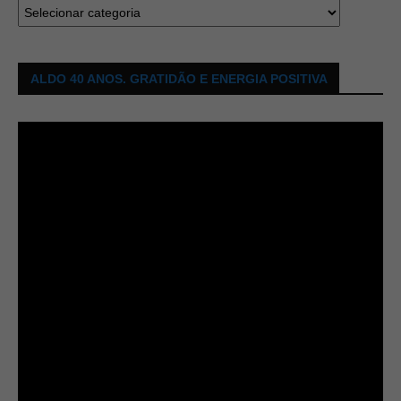
ALDO 40 ANOS. GRATIDÃO E ENERGIA POSITIVA
Tocador
de
vídeo