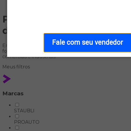
Home
Painel Solar: energia solar
de alta performance
Fale com seu vendedor
Encontre painéis solares na Aldo Solar: módulos
fotovoltaicos eficientes para sistemas residenciais,
comerciais e industriais.
Meus
filtros
Marcas
STAUBLI
PROAUTO