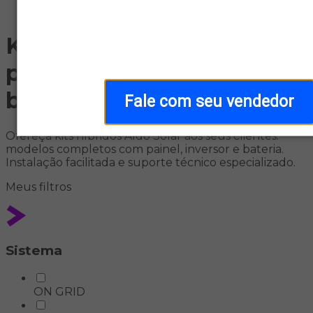
Home
Kit Híbrido: soluções com
painel solar, inversor e
bateria
Fale com seu vendedor
Ofereça kits híbridos Aldo Solar aos seus clientes:
modelos completos com painel, inversor e bateria.
Instalação facilitada e suporte técnico especializado.
Meus
filtros
Sistema
ON GRID