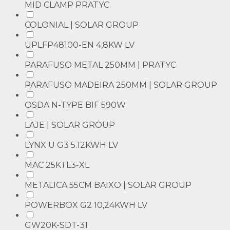
MID CLAMP PRATYC
COLONIAL | SOLAR GROUP
UPLFP48100-EN 4,8KW LV
PARAFUSO METAL 250MM | PRATYC
PARAFUSO MADEIRA 250MM | SOLAR GROUP
OSDA N-TYPE BIF 590W
LAJE | SOLAR GROUP
LYNX U G3 5.12KWH LV
MAC 25KTL3-XL
METALICA 55CM BAIXO | SOLAR GROUP
POWERBOX G2 10,24KWH LV
GW20K-SDT-31