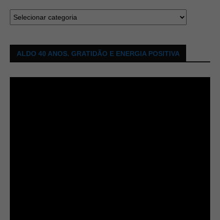
ALDO 40 ANOS. GRATIDÃO E ENERGIA POSITIVA
Tocador
de
vídeo