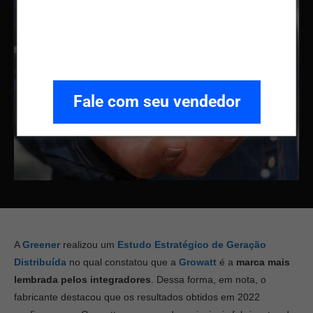
Fale com seu vendedor
A
Greener
realizou um
Estudo Estratégico de Geração
Distribuída
no qual constatou que a
Growatt
é a
marca mais
lembrada pelos integradores
. Dessa forma, em nota, o
fabricante destacou que os resultados obtidos em 2022