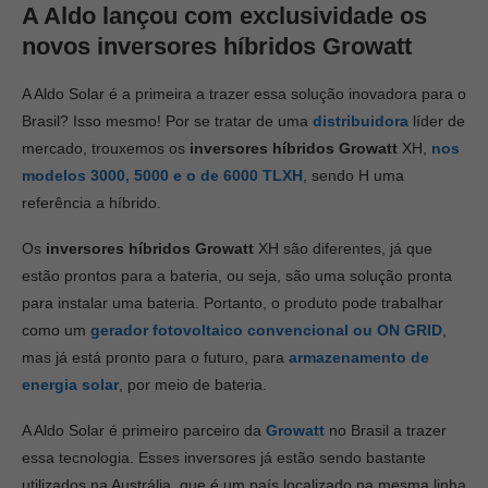
A Aldo lançou com exclusividade os
novos inversores híbridos Growatt
A Aldo Solar é a primeira a trazer essa solução inovadora para o
Brasil? Isso mesmo! Por se tratar de uma
distribuidora
líder de
mercado, trouxemos os
inversores híbridos Growatt
XH,
nos
modelos 3000, 5000 e o de 6000 TLXH
, sendo H uma
referência a híbrido.
Os
inversores híbridos Growatt
XH são diferentes, já que
estão prontos para a bateria, ou seja, são uma solução pronta
para instalar uma bateria. Portanto, o produto pode trabalhar
como um
gerador fotovoltaico convencional ou ON GRID
,
mas já está pronto para o futuro, para
armazenamento de
energia solar
, por meio de bateria.
A Aldo Solar é primeiro parceiro da
Growatt
no Brasil a trazer
essa tecnologia. Esses inversores já estão sendo bastante
utilizados na Austrália, que é um país localizado na mesma linha