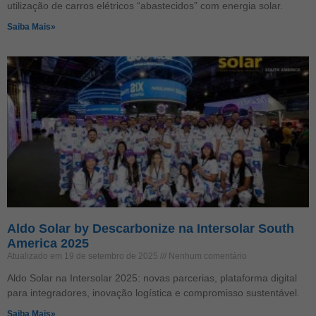
utilização de carros elétricos “abastecidos” com energia solar.
Saiba Mais»
Aldo Solar by Descarbonize na Intersolar South
America 2025
Atualizado em 19 de setembro de 2025
Nenhum comentário
Aldo Solar na Intersolar 2025: novas parcerias, plataforma digital
para integradores, inovação logística e compromisso sustentável.
Saiba Mais»