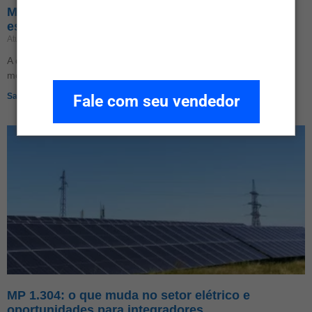
Maior projeto grid zero do Brasil: usinas em
escala MW
Atualizado em 17 de junho de 2026
Nenhum comentário
A discussão sobre o maior projeto grid zero do Brasil reflete um
movimento mais amplo
Saiba Mais»
Fale com seu vendedor
MP 1.304: o que muda no setor elétrico e
oportunidades para integradores