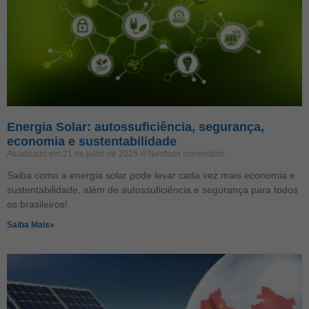
Energia Solar: autossuficiência, segurança,
economia e sustentabilidade
Atualizado em 21 de julho de 2025
Nenhum comentário
Saiba como a energia solar pode levar cada vez mais economia e
sustentabilidade, além de autossuficiência e segurança para todos
os brasileiros!
Saiba Mais»