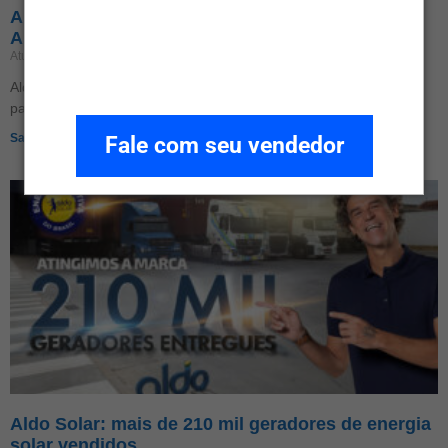
Aldo Solar by Descarbonize na Intersolar South
America 2025
Atualizado em 19 de setembro de 2025
Nenhum comentário
Aldo Solar na Intersolar 2025: novas parcerias, plataforma digital
para integradores, inovação logística e compromisso sustentável.
Saiba Mais»
Fale com seu vendedor
Aldo Solar: mais de 210 mil geradores de energia
solar vendidos