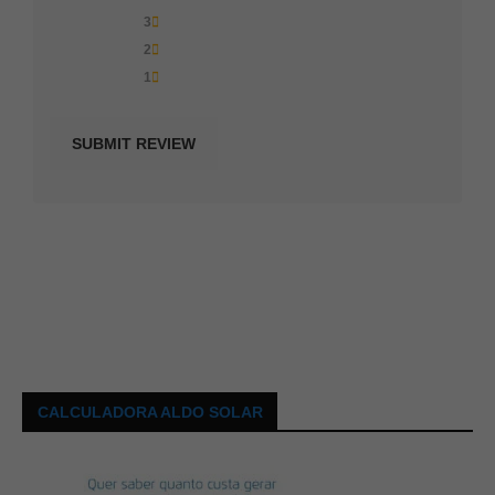
3
2
1
CALCULADORA ALDO SOLAR