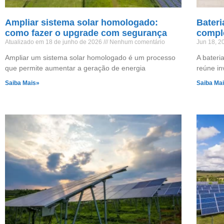
Ampliar sistema solar homologado:
Bateri
como fazer o upgrade com segurança
compl
Atualizado em 18 de junho de 2026
Nenhum comentário
Jun 18, 
Ampliar um sistema solar homologado é um processo
A bateri
que permite aumentar a geração de energia
reúne in
Saiba Mais»
Saiba Ma