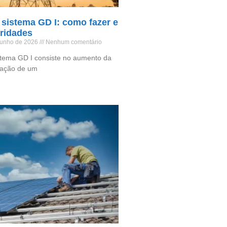
sistema GD I: como fazer e
aridades
 junho de 2026
Nenhum comentário
stema GD I consiste no aumento da
ração de um