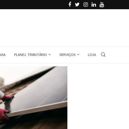
alino
Aprenda quanta energia gera uma placa solar, 
NSA
PLANEJ. TRIBUTÁRIO
SERVIÇOS
LOJA