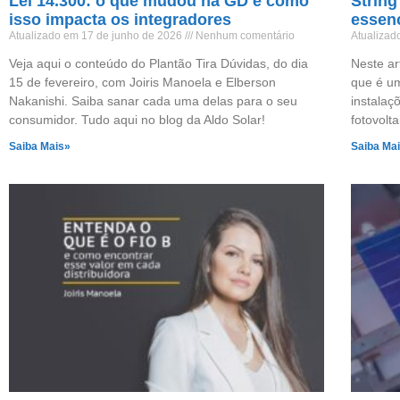
Lei 14.300: o que mudou na GD e como
String
isso impacta os integradores
essenc
Atualizado em 17 de junho de 2026
Nenhum comentário
Atualiza
Veja aqui o conteúdo do Plantão Tira Dúvidas, do dia
Neste ar
15 de fevereiro, com Joiris Manoela e Elberson
que é u
Nakanishi. Saiba sanar cada uma delas para o seu
instalaç
consumidor. Tudo aqui no blog da Aldo Solar!
fotovolta
Saiba Mais»
Saiba Ma