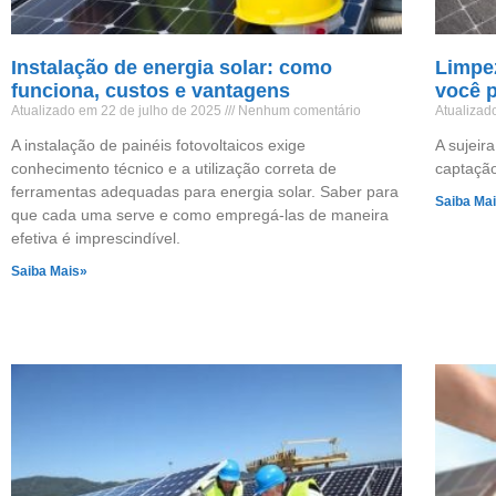
Instalação de energia solar: como
Limpez
funciona, custos e vantagens
você p
Atualizado em 22 de julho de 2025
Nenhum comentário
Atualizad
A instalação de painéis fotovoltaicos exige
A sujeir
conhecimento técnico e a utilização correta de
captação
ferramentas adequadas para energia solar. Saber para
Saiba Ma
que cada uma serve e como empregá-las de maneira
efetiva é imprescindível.
Saiba Mais»