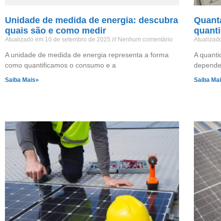
Unidade de medida de energia: descubra
Quanta
quais são e como medir
quanti
Atualizado em 10 de setembro de 2025
Nenhum comentário
Atualizad
A unidade de medida de energia representa a forma
A quanti
como quantificamos o consumo e a
depende 
Saiba Mais»
Saiba Ma