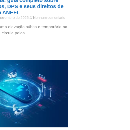
ia: guia completo sobre
os, DPS e seus direitos de
o ANEEL
 novembro de 2025
Nenhum comentário
uma elevação súbita e temporária na
 circula pelos