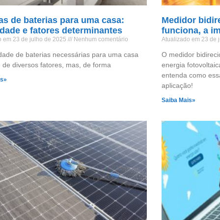
s de baterias para uma casa:
Medidor bidir
dade e fatores determinantes
funciona, a i
o em 23 de julho de 2025
Nenhum comentário
Atualizado em 23 de 
dade de baterias necessárias para uma casa
O medidor bidireci
de diversos fatores, mas, de forma
energia fotovoltai
entenda como essa
is»
aplicação!
Saiba Mais»