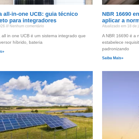
a all-in-one UCB: guia técnico
NBR 16690 ene
eto para integradores
aplicar a nor
2026
Nenhum comentário
Atualizado em 18 de
a all in one UCB é um sistema integrado que
A NBR 16690 é a n
versor híbrido, bateria
estabelece requisit
padronizando
is»
Saiba Mais»