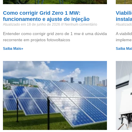
Como corrigir Grid Zero 1 MW:
Viabil
funcionamento e ajuste de injeção
instal
Atualizado em 18 de junho de 2026
Nenhum comentário
Atualizad
Entender como corrigir grid zero de 1 mw é uma dúvida
A viabil
recorrente em projetos fotovoltaicos
implemen
Saiba Mais»
Saiba Ma