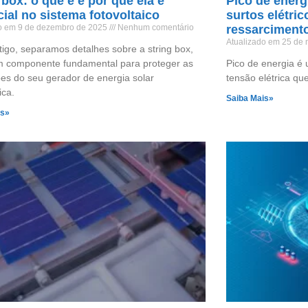
 box: o que é e por que ela é
Pico de energ
ial no sistema fotovoltaico
surtos elétric
do em 9 de dezembro de 2025
Nenhum comentário
ressarciment
Atualizado em 25 de
tigo, separamos detalhes sobre a string box,
m componente fundamental para proteger as
Pico de energia é 
ões do seu gerador de energia solar
tensão elétrica que
ica.
Saiba Mais»
is»