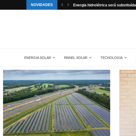
NOVIDADES
tuída pela energia solar nos...
Aldo é o novo distribuidor da Trust no
ENERGIA SOLAR
PAINEL SOLAR
TECNOLOGIA