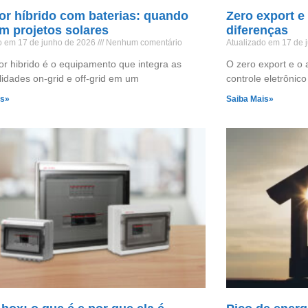
or híbrido com baterias: quando
Zero export e
m projetos solares
diferenças
o em 17 de junho de 2026
Nenhum comentário
Atualizado em 17 de
or hibrido é o equipamento que integra as
O zero export e o 
lidades on-grid e off-grid em um
controle eletrônic
is»
Saiba Mais»