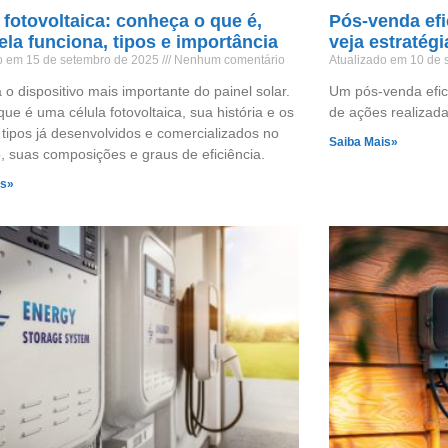
 fotovoltaica: conheça o que é,
Pós-venda efi
la funciona, tipos e importância
veja estratég
o em 15 de setembro de 2025
Nenhum comentário
Atualizado em 10 de
o dispositivo mais importante do painel solar.
Um pós-venda efic
que é uma célula fotovoltaica, sua história e os
de ações realizada
 tipos já desenvolvidos e comercializados no
Saiba Mais»
 suas composições e graus de eficiência.
is»