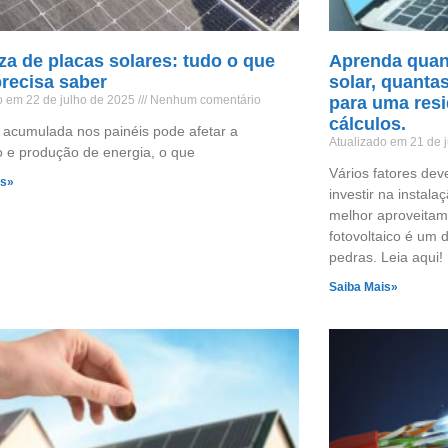
a de placas solares: tudo o que
Aprenda quan
recisa saber
solar, quanta
o em 22 de julho de 2025
Nenhum comentário
para uma resi
cálculos.
a acumulada nos painéis pode afetar a
Atualizado em 21 de 
 e produção de energia, o que
Vários fatores de
is»
investir na instala
melhor aproveitame
fotovoltaico é um 
pedras. Leia aqui!
Saiba Mais»