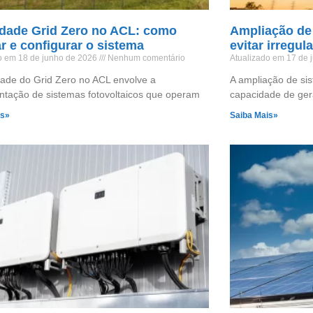
idade Grid Zero no ACL: como
Ampliação de 
ar e configurar o sistema
evitar irregul
o em 18 de junho de 2026
Nenhum comentário
Atualizado em 17 de
idade do Grid Zero no ACL envolve a
A ampliação de si
tação de sistemas fotovoltaicos que operam
capacidade de ge
is»
Saiba Mais»