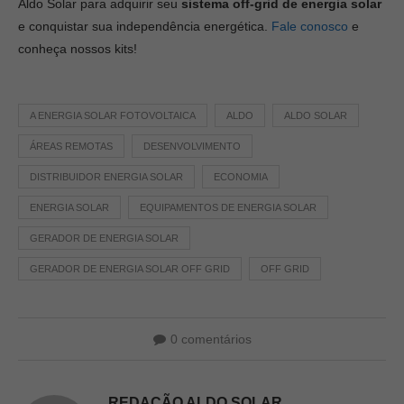
Aldo Solar para adquirir seu
sistema off-grid de energia solar
e conquistar sua independência energética.
Fale conosco
e
conheça nossos kits!
A ENERGIA SOLAR FOTOVOLTAICA
ALDO
ALDO SOLAR
ÁREAS REMOTAS
DESENVOLVIMENTO
DISTRIBUIDOR ENERGIA SOLAR
ECONOMIA
ENERGIA SOLAR
EQUIPAMENTOS DE ENERGIA SOLAR
GERADOR DE ENERGIA SOLAR
GERADOR DE ENERGIA SOLAR OFF GRID
OFF GRID
0 comentários
REDAÇÃO ALDO SOLAR