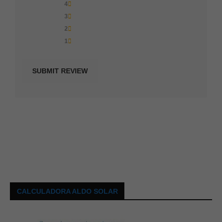
4
3
2
1
CALCULADORA ALDO SOLAR