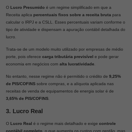
O
Lucro Presumido
é um regime simplificado em que a
Receita aplica
percentuais fixos sobre a receita bruta
para
calcular o IRPJ e a CSLL. Esses percentuais variam conforme o
tipo de atividade e dispensam a apuração contábil detalhada do
lucro.
Trata-se de um modelo muito utilizado por empresas de médio
porte, pois oferece
carga tributária previsível
e pode gerar
economia em negócios com
alta lucratividade
.
No entanto, nesse regime não é permitido o crédito de
9,25%
de PIS/COFINS
sobre compras, e a alíquota aplicada nas
receitas de venda de equipamentos de energia solar é de
3,65% de PIS/COFINS
.
3. Lucro Real
O
Lucro Real
é o regime mais detalhado e exige
controle
contábil completo
, o que aumenta os custos com gestão, mas