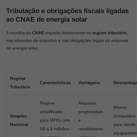
Tributação e obrigações fiscais ligadas
ao CNAE de energia solar
A escolha do
CNAE
impacta diretamente no
regime tributário
,
nas alíquotas de impostos e nas obrigações legais da empresa
de energia solar.
Regime
Características
Vantagens
Desvantag
Tributário
Regime
Alíquotas
Menos
simplificado
progressivas
Simples
competitivo
para MPEs (até
e
Nacional
para venda
R$ 4,8 milhões
recolhimento
equipament