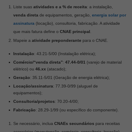
Liste suas
atividades e a % de receita
: a instalação,
venda direta
de equipamentos, geração,
energia solar por
assinatura
(locação), consultoria, fabricação. A atividade
que mais fatura define o
CNAE principal
.
Mapeie a
atividade preponderante
para o CNAE.
Instalação
: 43.21-5/00 (Instalação elétrica);
Comércio/“venda direta”
:
47.44-0/01
(varejo de material
elétrico) ou
46.xx
(atacado);
Geração
: 35.11-5/01 (Geração de energia elétrica);
Locação/assinatura
: 77.39-0/99 (aluguel de
equipamentos);
Consultoria/projetos
: 70.20-4/00;
Fabricação
: 28.29-1/99 (ou específico do componente).
Se necessário, inclua
CNAEs secundários
para receitas
acessórias (manutenção, comércio, consultoria, locação).