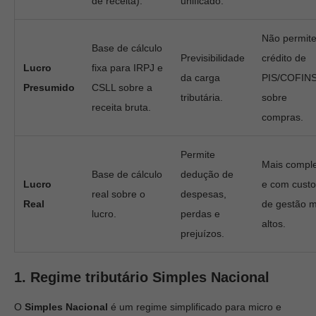
de receita).
unificado.
Não permit
Base de cálculo
Previsibilidade
crédito de
Lucro
fixa para IRPJ e
da carga
PIS/COFIN
Presumido
CSLL sobre a
tributária.
sobre
receita bruta.
compras.
Permite
Mais compl
Base de cálculo
dedução de
Lucro
e com custo
real sobre o
despesas,
Real
de gestão m
lucro.
perdas e
altos.
prejuízos.
1. Regime tributário Simples Nacional
O
Simples Nacional
é um regime simplificado para micro e