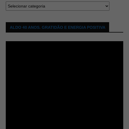
ALDO 40 ANOS. GRATIDÃO E ENERGIA POSITIVA
Tocador
de
vídeo