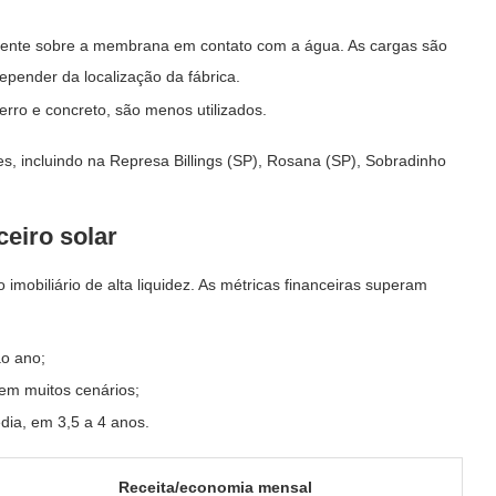
tamente sobre a membrana em contato com a água. As cargas são
pender da localização da fábrica.
ferro e concreto, são menos utilizados.
es, incluindo na Represa Billings (SP), Rosana (SP), Sobradinho
ceiro solar
imobiliário de alta liquidez. As métricas financeiras superam
o ano;
em muitos cenários;
édia, em 3,5 a 4 anos.
Receita/economia mensal