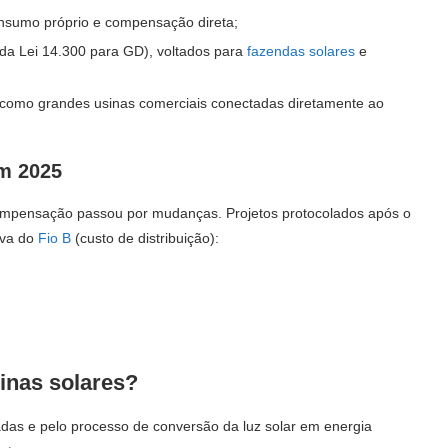
onsumo próprio e compensação direta;
da Lei 14.300 para GD), voltados para
fazendas solares
e
omo grandes usinas comerciais conectadas diretamente ao
em 2025
compensação passou por mudanças. Projetos protocolados após o
iva do
Fio B
(custo de distribuição):
sinas solares?
zadas e pelo processo de conversão da luz solar em energia