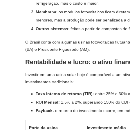
refrigeração, mas o custo é maior.
Membrana
: os módulos fotovoltaicos ficam dire
menores, mas a produção pode ser penalizada a de
Outros sistemas
: feitos a partir de compostos de 
O Brasil conta com algumas usinas fotovoltaicas flutuant
(BA) e Presidente Figueiredo (AM).
Rentabilidade e lucro: o ativo finan
Investir em uma usina solar hoje é comparável a um ativo 
investimentos tradicionais:
Taxa interna de retorno (TIR):
entre 25% e 30% a
ROI Mensal:
1,5% a 2%, superando 150% do CDI 
Payback:
o retorno do investimento ocorre, em m
Porte da usina
Investimento médio