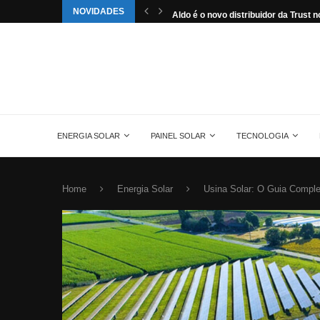
NOVIDADES
tuída pela energia solar nos...
Aldo é o novo distribuidor da Trust no
ENERGIA SOLAR
PAINEL SOLAR
TECNOLOGIA
Home
Energia Solar
Usina Solar: O Guia Comple