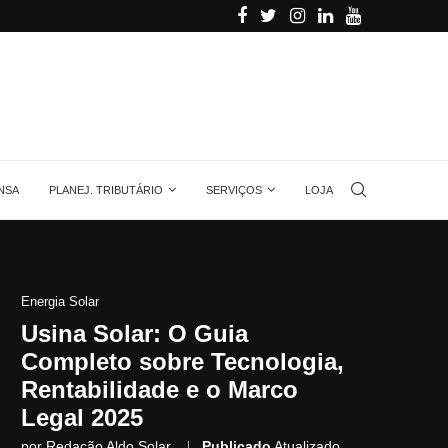
alino
Aprenda quanta energia gera uma placa solar, 
NSA
PLANEJ. TRIBUTÁRIO
SERVIÇOS
LOJA
Energia Solar
Usina Solar: O Guia
Completo sobre Tecnologia,
Rentabilidade e o Marco
Legal 2025
por
Redação Aldo Solar
Publicado
Atualizado