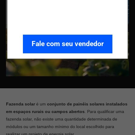
Fale com seu vendedor
Fazenda solar
é um
conjunto de painéis solares instalados
em espaços rurais ou campos abertos
. Para qualificar uma
fazenda solar, não existe uma quantidade determinada de
módulos ou um tamanho mínimo do local escolhido para
realizar um projeto de energia solar.