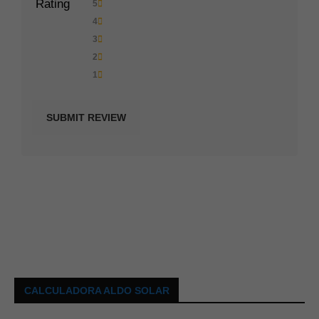
Rating
5
4
3
2
1
CALCULADORA ALDO SOLAR