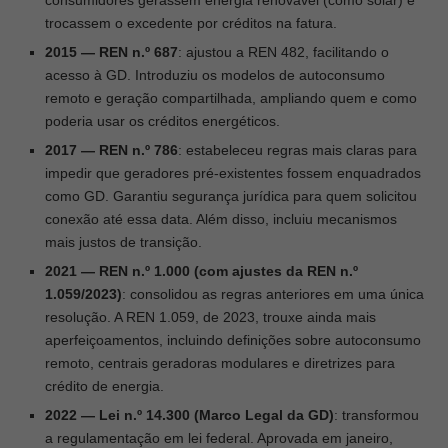
consumidores gerassem energia renovável (como solar) e
trocassem o excedente por créditos na fatura.
2015 — REN n.º 687
: ajustou a REN 482, facilitando o
acesso à GD. Introduziu os modelos de autoconsumo
remoto e geração compartilhada, ampliando quem e como
poderia usar os créditos energéticos.
2017 — REN n.º 786
: estabeleceu regras mais claras para
impedir que geradores pré-existentes fossem enquadrados
como GD. Garantiu segurança jurídica para quem solicitou
conexão até essa data. Além disso, incluiu mecanismos
mais justos de transição.
2021 — REN n.º 1.000 (com ajustes da REN n.º
1.059/2023)
:
consolidou as regras anteriores em uma única
resolução. A REN 1.059, de 2023, trouxe ainda mais
aperfeiçoamentos, incluindo definições sobre autoconsumo
remoto, centrais geradoras modulares e diretrizes para
crédito de energia.
2022 — Lei n.º 14.300 (Marco Legal da GD)
:
transformou
a regulamentação em lei federal. Aprovada em janeiro,