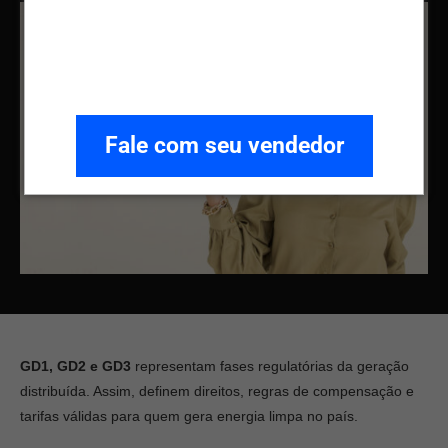
Fale com seu vendedor
GD1, GD2 e GD3
representam fases regulatórias da geração
distribuída. Assim, definem direitos, regras de compensação e
tarifas válidas para quem gera energia limpa no país.