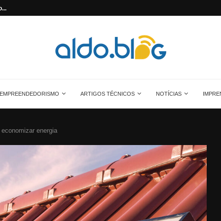
...
Saiba tudo sobre o painel solar monocrist
EMPREENDEDORISMO
ARTIGOS TÉCNICOS
NOTÍCIAS
IMPRE
a economizar energia