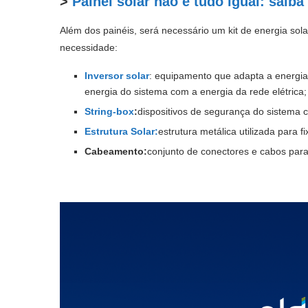
>
Painel solar não é tudo igual: saib
Além dos painéis, será necessário um kit de energia so
necessidade:
Inversor solar
: equipamento que adapta a energia 
energia do sistema com a energia da rede elétrica;
String-box
:
dispositivos de segurança do sistema co
Estrutura Solar:
estrutura metálica utilizada para f
Cabeamento:
conjunto de conectores e cabos para