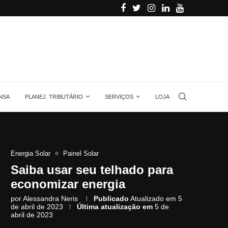
alino
Aprenda quanta energia gera uma placa solar, 
NSA
PLANEJ. TRIBUTÁRIO
SERVIÇOS
LOJA
Energia Solar
Painel Solar
Saiba usar seu telhado para
economizar energia
por
Alessandra Neris
Publicado
Atualizado em 5
de abril de 2023
Última atualização em
5 de
abril de 2023