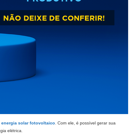
 energia solar fotovoltaico
. Com ele, é possível gerar sua
ia elétrica.