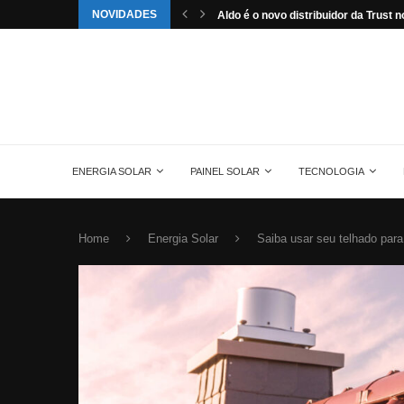
NOVIDADES
tuída pela energia solar nos...
Aldo é o novo distribuidor da Trust no
ENERGIA SOLAR
PAINEL SOLAR
TECNOLOGIA
Home
Energia Solar
Saiba usar seu telhado par