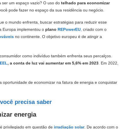
sa ser um espaço vazio? O uso do
telhado para economizar
ocê pode fazer no espaço da sua residência ou negócio.
que o mundo enfrenta, buscar estratégias para reduzir esse
e a Europa implementou o
plano
REPowerEU
,
criado com o
ováveis
no continente. O objetivo europeu é de atingir a
 o consumidor como indivíduo também enfrenta seus percalços.
EEL
,
a conta de luz vai aumentar em 5,6% em 2023
. Em 2022,
a oportunidade de economizar na fatura de energia e conquistar
 você precisa saber
izar energia
é privilegiado em questão de
irradiação solar
. De acordo com o