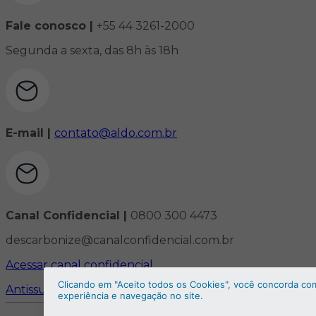
Fale conosco |
+55 44 3261-2000
Segunda a sexta, das 8h às 18h
E-mail |
contato@aldo.com.br
Canal Confidencial |
0800 300 4473
descarbonize@canalconfidencial.com.br
Acessar canal confidencial
Clicando em "Aceito todos os Cookies", você concorda co
Antissuborno e Anticorrupção
experiência e navegação no site.