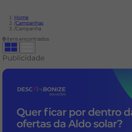
Home
/
Campanhas
/
Campanha
0
itens encontrados