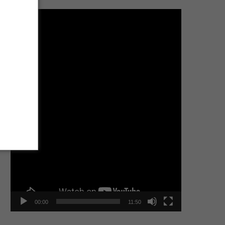
Tocador
de
vídeo
00:00
11:50