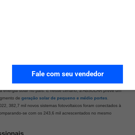
s que quiserem instalar sistemas de energia solar em suas
 outubro, os adeptos terão cerca de 100 dias para providenciar o
prove as mudanças de regras.
mantendo um período de transição que garante a manutenção das
a os consumidores que solicitarem a instalação de geração própria
a data, a Lei prevê novas conexões com uma cobrança gradual
Fale com seu vendedor
ica pela distribuidora.
 energia solar no país. E nesse cenário, a ABSOLAR prevê um
segmento de
geração solar de pequeno e médio portes
.
022, 382,7 mil novos sistemas fotovoltaicos foram conectados à
 comparando-se com os 243,6 mil acrescentados no mesmo
ssionais