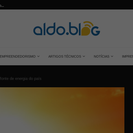
...
Saiba tudo sobre o painel solar monocrist
EMPREENDEDORISMO
ARTIGOS TÉCNICOS
NOTÍCIAS
IMPRE
fonte de energia do país