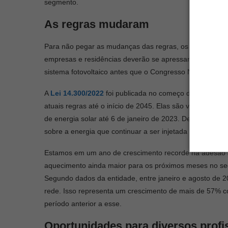
segmento.
As regras mudaram
Para não pegar as mudanças das regras, os consumidore
empresas e residências deverão se apressar. A partir de
sistema fotovoltaico antes que o Congresso Nacional a
A
Lei 14.300/2022
foi publicada no começo deste ano, 
atuais regras até o início de 2045. Elas são válidas par
de energia solar até 6 de janeiro de 2023. Depois dess
sobre a energia que continuar a ser injetada na rede elétr
Estamos em um ano de crescimento recorde na adesão à
aquecimento ainda maior para os próximos meses no 
Segundo dados da entidade, entre janeiro e agosto de 2
rede. Isso representa um crescimento de mais de 57%
período anterior a esse.
Oportunidades para diversos profi