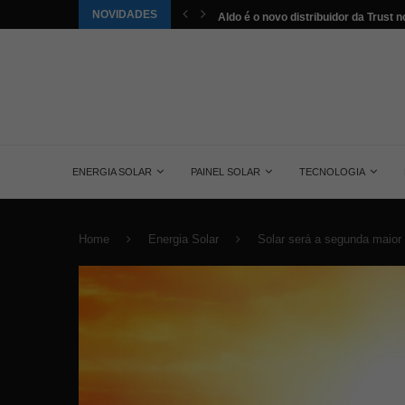
NOVIDADES
tuída pela energia solar nos...
Aldo é o novo distribuidor da Trust no
ENERGIA SOLAR
PAINEL SOLAR
TECNOLOGIA
Home
Energia Solar
Solar será a segunda maior 