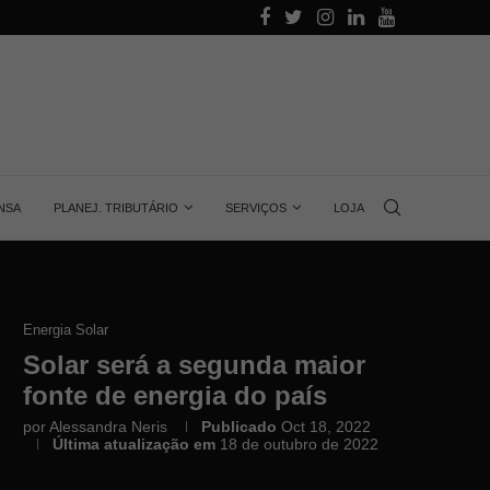
alino
Aprenda quanta energia gera uma placa solar, 
NSA
PLANEJ. TRIBUTÁRIO
SERVIÇOS
LOJA
Energia Solar
Solar será a segunda maior
fonte de energia do país
por
Alessandra Neris
Publicado
Oct 18, 2022
Última atualização em
18 de outubro de 2022