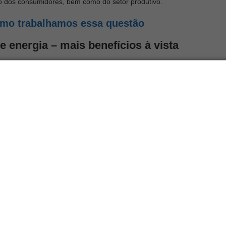
o dos consumidores, bem como do setor produtivo.
como trabalhamos essa questão
e energia – mais benefícios à vista
fícios da energia solar. Assim, sua expansão deve colocar a
de energia na
matriz elétrica
brasileira.
bastecimento de energia elétrica do país. Assim, também diminui a
isco de mais aumentos na conta de luz dos consumidores.
 área de energias renováveis?
to de geração distribuída já temos praticamente 13,5 GW de
ivalente a aproximadamente R$ 73,9 bilhões em investimentos e
e 2012 e se espalham pelas cinco regiões do país. Assim, a
 de todas as conexões de geração própria no Brasil e lidera esse