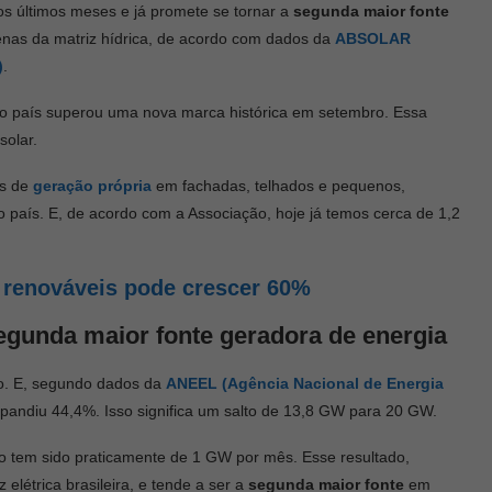
os últimos meses e já promete se tornar a
segunda maior fonte
penas da matriz hídrica, de acordo com dados da
ABSOLAR
)
.
o país superou uma nova marca histórica em setembro. Essa
solar.
as de
geração própria
em fachadas, telhados e pequenos,
o país. E, de acordo com a Associação, hoje já temos cerca de 1,2
s renováveis pode crescer 60%
egunda maior fonte geradora de energia
ão. E, segundo dados da
ANEEL (Agência Nacional de Energia
 expandiu 44,4%. Isso significa um salto de 13,8 GW para 20 GW.
o tem sido praticamente de 1 GW por mês. Esse resultado,
 elétrica brasileira, e tende a ser a
segunda maior fonte
em