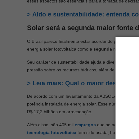
esses aspectos são essenciais para a tomada de decisã
> Aldo e sustentabilidade: entenda 
Solar será a segunda maior fonte d
O Brasil parece finalmente estar acordando para os bene
energia solar fotovoltaica como a
segunda maior fonte
Seu caráter de sustentabilidade ajuda a diversificar o a
pressão sobre os recursos hídricos, além de reduzir o r
> Leia mais: Qual o maior desafio na
De acordo com um levantamento da ABSOLAR, no segmen
potência instalada de energia solar. Esse número é equ
R$ 17,2 bilhões em arrecadação.
Além disso, são 405 mil
empregos
que se acumulam desd
tecnologia fotovoltaica
tem sido usada, hoje, em 99,9%