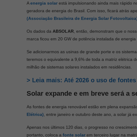
A
energia solar
está impulsionando ainda mais rápido n
geradora de energia do Brasil. Com isso, ficará atrás a
(Associação Brasileira de Energia Solar Fotovoltaica
Os dados da
ABSOLAR
, então, demonstram que o noss
marca ficou em 20 GW de potência instalada de energia 
Se adicionarmos as usinas de grande porte e os sistem
teremos o equivalente a 9,6% de toda a matriz elétrica d
milhão de sistemas solares instalados em residências.
> Leia mais: Até 2026 o uso de fonte
Solar expande e em breve será a s
As fontes de energia renovável estão em plena expans
Elétrica)
, entre janeiro e outubro deste ano, a solar já
Apenas nos últimos 120 dias, o progresso no cresciment
portanto, coloca a
fonte solar
em terceiro lugar na matriz