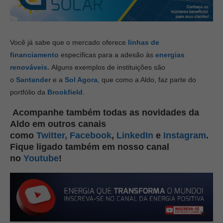
Você já sabe que o mercado oferece
linhas de
financiamento
específicas para a adesão às
energias
renováveis.
Alguns exemplos de instituições são
o
Santander
e a
Sol Agora
, que como a Aldo, faz parte do
portfólio da
Brookfield
.
Acompanhe também todas as novidades da
Aldo em outros canais
como
Twitter,
Facebook
,
LinkedIn
e
Instagram
.
Fique ligado também em nosso canal
no
Youtube
!