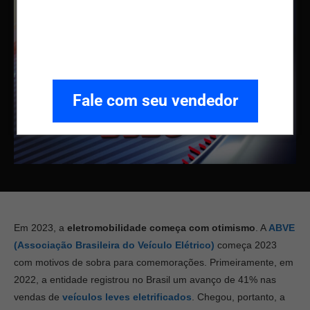
Fale com seu vendedor
Em 2023, a
eletromobilidade começa com otimismo
. A
ABVE
(Associação Brasileira do Veículo Elétrico)
começa 2023
com motivos de sobra para comemorações. Primeiramente, em
2022, a entidade registrou no Brasil um avanço de 41% nas
vendas de
veículos leves eletrificados
. Chegou, portanto, a