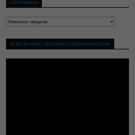
CATEGORIAS
ALDO 40 ANOS. GRATIDÃO E ENERGIA POSITIVA
Tocador
de
vídeo