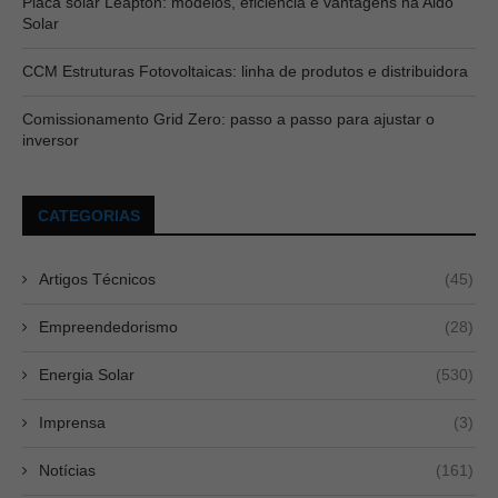
Placa solar Leapton: modelos, eficiência e vantagens na Aldo
Solar
CCM Estruturas Fotovoltaicas: linha de produtos e distribuidora
Comissionamento Grid Zero: passo a passo para ajustar o
inversor
CATEGORIAS
Artigos Técnicos
(45)
Empreendedorismo
(28)
Energia Solar
(530)
Imprensa
(3)
Notícias
(161)