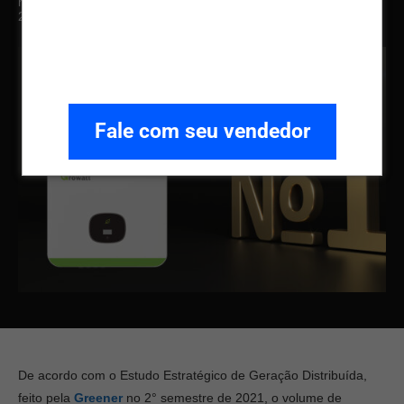
março de 2022
Última atualização em
21 de março de
2022
Fale com seu vendedor
De acordo com o Estudo Estratégico de Geração Distribuída,
feito pela
Greener
no 2° semestre de 2021, o volume de