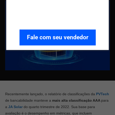
Fale com seu vendedor
Recentemente lançado, o relatório de classificações da
PVTech
de bancabilidade manteve a
mais alta
classificação AAA
para
a
JA Solar
do quarto trimestre de 2022. Sua base para
avaliação é o desempenho em métricas, que incluem