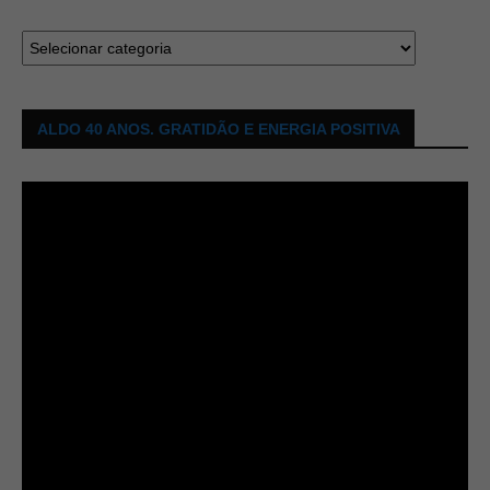
ALDO 40 ANOS. GRATIDÃO E ENERGIA POSITIVA
Tocador
de
vídeo