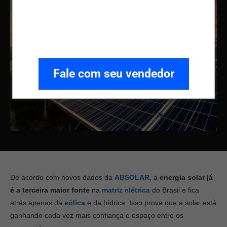
Fale com seu vendedor
De acordo com novos dados da
ABSOLAR
, a
energia solar já
é a terceira maior fonte
na
matriz elétrica
do Brasil e fica
atrás apenas da
eólica
e da hídrica. Isso prova que a solar está
ganhando cada vez mais confiança e espaço entre os