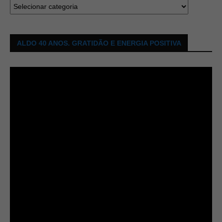
ALDO 40 ANOS. GRATIDÃO E ENERGIA POSITIVA
Tocador
de
vídeo