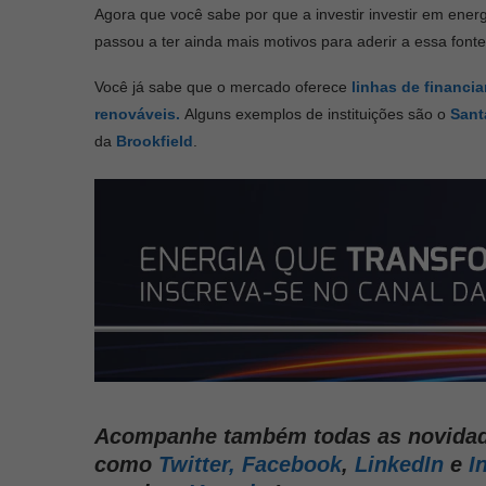
Agora que você sabe por que a investir investir em ener
passou a ter ainda mais motivos para aderir a essa fonte
Você já sabe que o mercado oferece
linhas de financi
renováveis.
Alguns exemplos de instituições são o
Sant
da
Brookfield
.
Acompanhe também todas as novidade
como
Twitter,
Facebook
,
LinkedIn
e
I