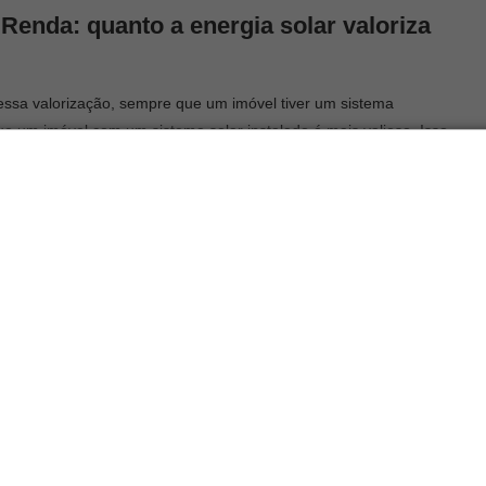
 Renda: q
uanto a energia solar valoriza
essa valorização, sempre que um imóvel tiver um sistema
que um imóvel com um sistema solar instalado é mais valioso. Isso
rincipalmente a
economia e a sustentabilidade
.
l Brasil
,
aenergia solar valoriza os imóveissustentáveis que
tagem tende a aumentar, conforme mais pessoas passarem a se
nergia solar fotovoltaica
se enquadra perfeitamente como um
desse mercado.
o arquitetônico
que se possa imaginar já não é mais um simples
considerar esse aspecto, sempre que possível, em primeiro lugar.
cem seus objetivos para essa direção.
os imóveis
lo próprio consumidor foi devidamente regulamentada