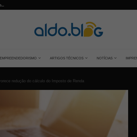
cristalino
Aprenda quanta energia gera uma placa so
EMPREENDEDORISMO
ARTIGOS TÉCNICOS
NOTÍCIAS
IMPRE
avorece redução do cálculo do Imposto de Renda