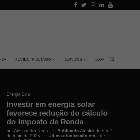
lar, quantas...
Voltagem no Brasil: por que não existe um...
NSA
PLANEJ. TRIBUTÁRIO
SERVIÇOS
LOJA
Energia Solar
Investir em energia solar
favorece redução do cálculo
do Imposto de Renda
por
Alessandra Neris
Publicado
Atualizado em 2
de maio de 2025
Última atualização em
2 de