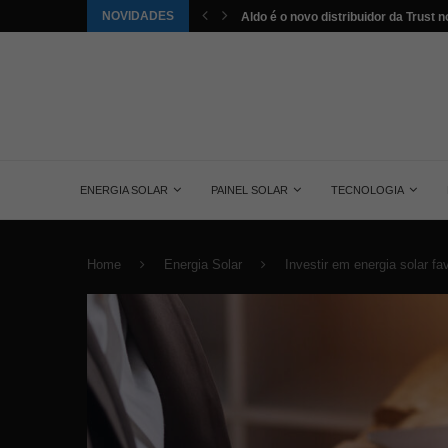
NOVIDADES
st no...
Saiba tudo sobre o painel solar mono
ENERGIA SOLAR
PAINEL SOLAR
TECNOLOGIA
Home
Energia Solar
Investir em energia solar f