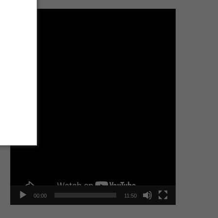
Tocador
de
vídeo
00:00
11:50