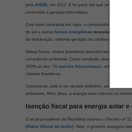
pela
ANEEL
em 2012. E foi partir daí que se estabelece
contempla a geração fotovoltaica.
Com essa normativa em vigor, o consumidor brasileiro co
do sol e outras
fontes energética
s renováveis
. Assim,
de distribuição, obtendo geração de créditos.
Dessa forma, muitos brasileiros descobriram rapidament
consciência ambiental. Como resultado, desde então, em
200% ao ano. Os
painéis fotovoltaico
s
, então, se tor
cidades brasileiras.
Certamente, este é um cenário definitivo, uma vez que 
imbatíveis. Além disso, a energia solar valoriza os imóve
Isenção fiscal para energia solar 
O atual presidente da República assinou o Decreto nº 11.
(Diário Oficial da União)
. Nele, o governo assegura isen