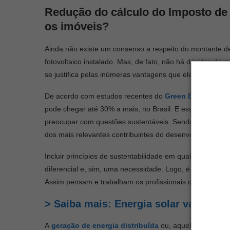
Redução do cálculo do Imposto de
os imóveis?
Ainda não existe um consenso a respeito do montante d
fotovoltaico instalado. Mas, de fato, não há dúvidas de 
se justifica pelas inúmeras vantagens que ele oferece, p
De acordo com estudos recentes do
Green Build Counci
pode chegar até 30% a mais, no Brasil. E essa porcen
preocupar com questões sustentáveis. Sendo assim, a
e
dos mais relevantes contribuintes do desenvolvimento 
Incluir princípios de sustentabilidade em qualquer
projet
diferencial e, sim, uma necessidade. Logo, é essencial 
Assim pensam e trabalham os profissionais que estabele
> Saiba mais: Energia solar valoriza 
A
geração de energia distribuída
ou, aquela gerada pe