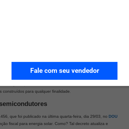
u as condições para micro e minigeração distribuída, que
nquistou o poder de gerar sua própria energia elétrica, por meio
 também passou a fornecer o excedente de energia para a rede
e as vantagens de unir economia, autossustentabilidade e
 pouco tempo a fonte solar se consolidou e cresceu cerca de
naram cada vez mais presentes nos telhados de edificações nas
Fale com seu vendedor
as vantagens que os sistemas fotovoltaicos oferecem são
is construídos para qualquer finalidade.
e semicondutores
456, que foi publicado na última quarta-feira, dia 29/03, no
DOU
ção fiscal para energia solar. Como? Tal decreto atualiza e