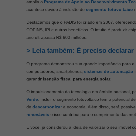
amplia o
Programa de Apoio ao Desenvolvimento Tec
acontece devido à inclusão do
segmento fotovoltaico
n
Destacamos que o PADIS foi criado em 2007, oferecendo
COFINS, IPI e outros benefícios. O intuito é produzir chi
ano ultrapassa R$ 600 milhões.
> Leia também: É preciso declarar
O programa demonstrou sua grande importância para a fa
computadores, smartphones,
sistemas de automação
i
garant
ir isenção fiscal para energia solar
.
O impulsionamento da tecnologia em âmbito nacional, pe
Verde
. Incluir o segmento fotovoltaico tem o potencial 
de
descarbonizar
a economia. Além disso, será possíve
renováveis
e isso contribui para o cumprimento das meta
E você, já considerou a ideia de valorizar o seu imóvel 