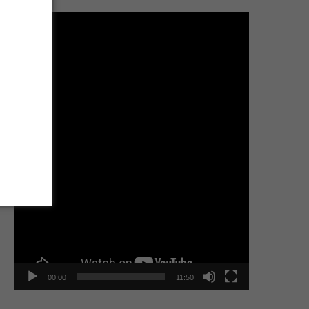
Tocador
de
vídeo
00:00
11:50