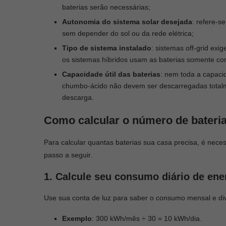
baterias serão necessárias;
Autonomia do sistema solar desejada
: refere-s
sem depender do sol ou da rede elétrica;
Tipo de sistema instalado
: sistemas off-grid exi
os sistemas híbridos usam as baterias somente c
Capacidade útil das baterias
: nem toda a capaci
chumbo-ácido não devem ser descarregadas totalme
descarga.
Como calcular o número de bateri
Para calcular quantas baterias sua casa precisa, é neces
passo a seguir.
1. Calcule seu consumo diário de ene
Use sua conta de luz para saber o consumo mensal e div
Exemplo
: 300 kWh/mês ÷ 30 = 10 kWh/dia.