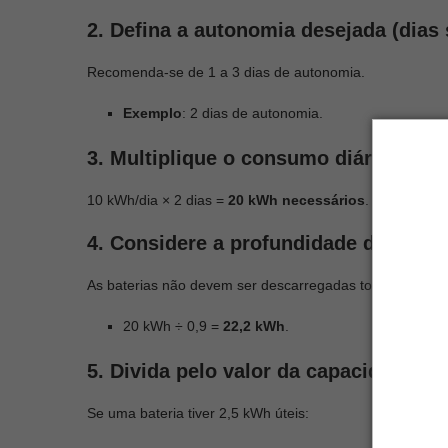
2. Defina a autonomia desejada (dias
Recomenda-se de 1 a 3 dias de autonomia.
Exemplo
: 2 dias de autonomia.
3. Multiplique o consumo diário pela
10 kWh/dia × 2 dias =
20 kWh necessários
.
4. Considere a profundidade de desca
As baterias não devem ser descarregadas totalmente. Se u
20 kWh ÷ 0,9 =
22,2 kWh
.
5. Divida pelo valor da capacidade uni
Se uma bateria tiver 2,5 kWh úteis: