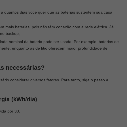
e a quantos dias você quer que as baterias sustentem sua casa
gem mais baterias, pois não têm conexão com a rede elétrica. Já
omo backup;
dade nominal da bateria pode ser usada. Por exemplo, baterias de
nte, enquanto as de lítio oferecem maior profundidade de
as necessárias?
sário considerar diversos fatores. Para tanto, siga o passo a
rgia (kWh/dia)
ida por 30.