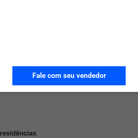
consumo de 10 kWh/dia e 2 dias de autonomia (bateria de lítio
Fale com seu vendedor
o de 6 kWh/dia e 1 dia de autonomia (bateria de chumbo-ácido
ade).
 residências