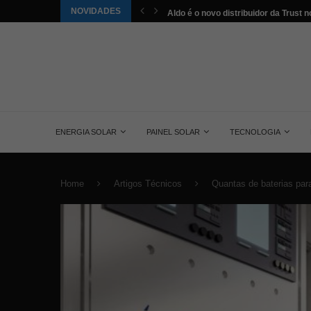
NOVIDADES
tuída pela energia solar nos...
Aldo é o novo distribuidor da Trust no
ENERGIA SOLAR
PAINEL SOLAR
TECNOLOGIA
Home
Artigos Técnicos
Quantas de baterias par