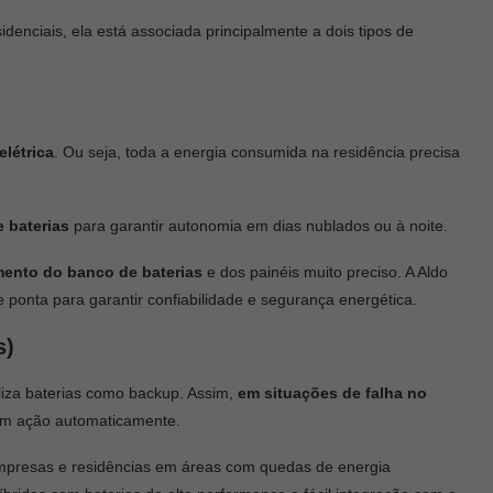
denciais, ela está associada principalmente a dois tipos de
létrica
. Ou seja, toda a energia consumida na residência precisa
e baterias
para garantir autonomia em dias nublados ou à noite.
ento do banco de baterias
e dos painéis muito preciso. A Aldo
 ponta para garantir confiabilidade e segurança energética.
s)
iliza baterias como backup. Assim,
em situações de falha no
 em ação automaticamente.
mpresas e residências em áreas com quedas de energia