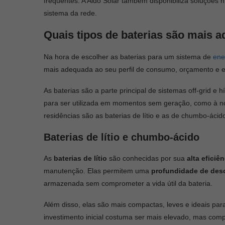
frequentes. A Aldo Solar também disponibiliza soluções h
sistema da rede.
Quais tipos de baterias são mais 
Na hora de escolher as baterias para um sistema de
ene
mais adequada ao seu perfil de consumo, orçamento e e
As baterias são a parte principal de sistemas off-grid e
para ser utilizada em momentos sem geração, como à noi
residências são as baterias de lítio e as de chumbo-ácid
Baterias de lítio e chumbo-ácido
As
baterias de lítio
são conhecidas por sua
alta eficiê
manutenção. Elas permitem uma
profundidade de des
armazenada sem comprometer a vida útil da bateria.
Além disso, elas são mais compactas, leves e ideais p
investimento inicial costuma ser mais elevado, mas com