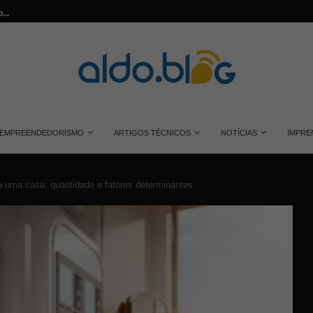
...
Saiba tudo sobre o painel solar monocrist
EMPREENDEDORISMO
ARTIGOS TÉCNICOS
NOTÍCIAS
IMPRE
a uma casa: quantidade e fatores determinantes