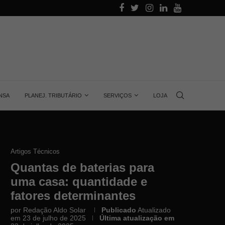
alino
Aprenda quanta energia gera uma placa solar, 
NSA
PLANEJ. TRIBUTÁRIO
SERVIÇOS
LOJA
Artigos Técnicos
Quantas de baterias para
uma casa: quantidade e
fatores determinantes
por
Redação Aldo Solar
Publicado
Atualizado
em 23 de julho de 2025
Última atualização em