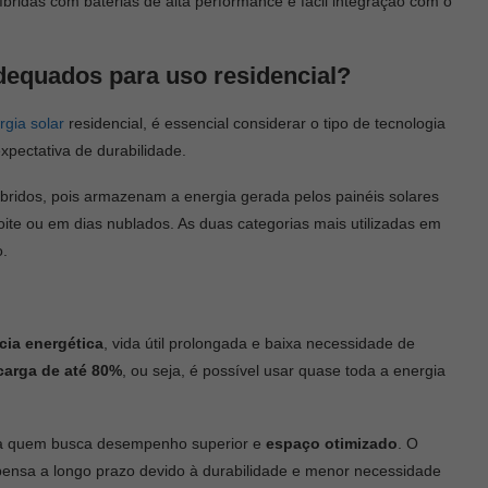
íbridas com baterias de alta performance e fácil integração com o
adequados para uso residencial?
rgia solar
residencial, é essencial considerar o tipo de tecnologia
xpectativa de durabilidade.
 híbridos, pois armazenam a energia gerada pelos painéis solares
te ou em dias nublados. As duas categorias mais utilizadas em
o.
ncia energética
, vida útil prolongada e baixa necessidade de
carga de até 80%
, ou seja, é possível usar quase toda a energia
ara quem busca desempenho superior e
espaço otimizado
. O
pensa a longo prazo devido à durabilidade e menor necessidade