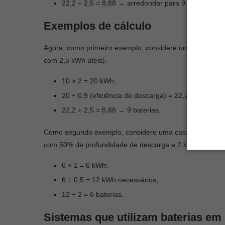
22,2 ÷ 2,5 = 8,88 → arredondar para 9 baterias.
Exemplos de cálculo
Agora, como primeiro exemplo, considere uma casa com 
com 2,5 kWh úteis).
10 × 2 = 20 kWh;
20 ÷ 0,9 (eficiência de descarga) = 22,2 kWh;
22,2 ÷ 2,5 = 8,88 → 9 baterias.
Como segundo exemplo, considere uma casa com consum
com 50% de profundidade de descarga e 2 kWh por unid
6 × 1 = 6 kWh;
6 ÷ 0,5 = 12 kWh necessários;
12 ÷ 2 = 6 baterias.
Sistemas que utilizam baterias em