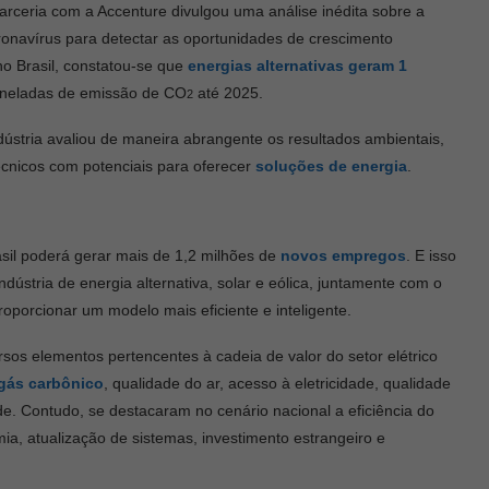
rceria com a Accenture divulgou uma análise inédita sobre a
onavírus para detectar as oportunidades de crescimento
o Brasil, constatou-se que
energias alternativas geram 1
toneladas de emissão de CO
até 2025.
2
ústria avaliou de maneira abrangente os resultados ambientais,
écnicos com potenciais para oferecer
soluções de energia
.
asil poderá gerar mais de 1,2 milhões de
novos empregos
. E isso
dústria de energia alternativa, solar e eólica, juntamente com o
proporcionar um modelo mais eficiente e inteligente.
sos elementos pertencentes à cadeia de valor do setor elétrico
gás carbônico
, qualidade do ar, acesso à eletricidade, qualidade
dade. Contudo, se destacaram no cenário nacional a eficiência do
a, atualização de sistemas, investimento estrangeiro e