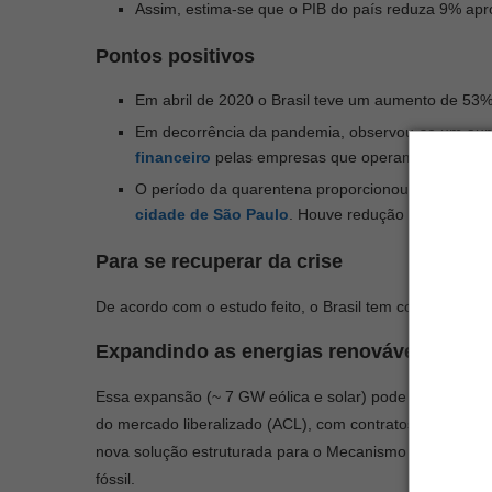
Assim, estima-se que o PIB do país reduza 9% ap
Pontos positivos
Em abril de 2020 o Brasil teve um aumento de 53%
Em decorrência da pandemia, observou-se um au
financeiro
pelas empresas que operam no Brasil;
O período da quarentena proporcionou uma
queda
cidade de São Paulo
. Houve redução de 77% de
Para se recuperar da crise
De acordo com o estudo feito, o Brasil tem condições de 
Expandindo as energias renováveis não hi
Essa expansão (~ 7 GW eólica e solar) pode ser realizad
do mercado liberalizado (ACL), com contratos inovador
nova solução estruturada para o Mecanismo de Realocaç
fóssil.