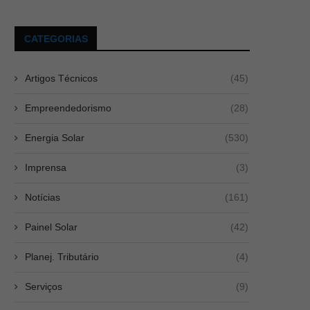
CATEGORIAS
Artigos Técnicos
(45)
Empreendedorismo
(28)
Energia Solar
(530)
Imprensa
(3)
Notícias
(161)
Comissionamento Grid Zero:
Payback de energia solar: o q
Painel Solar
(42)
passo a passo para ajustar...
cálculo,...
Jul 14, 2026
Atualizado em 18 de junho de 2
Planej. Tributário
(4)
Serviços
(9)