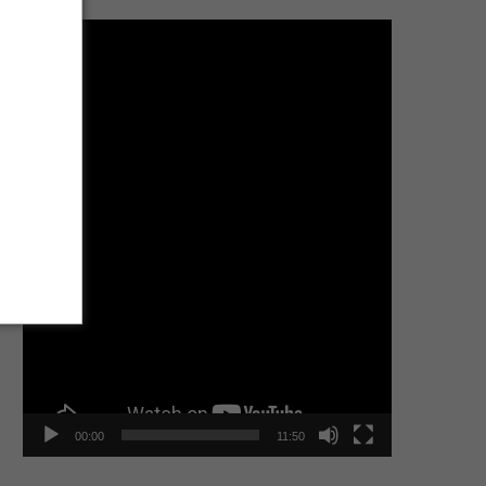
Tocador
de
vídeo
00:00
11:50