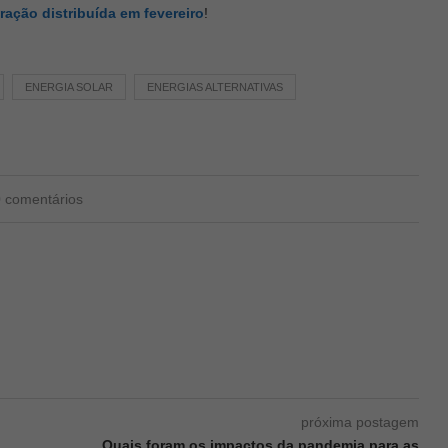
ração distribuída em fevereiro
!
ENERGIA SOLAR
ENERGIAS ALTERNATIVAS
0 comentários
próxima postagem
Quais foram os impactos da pandemia para as