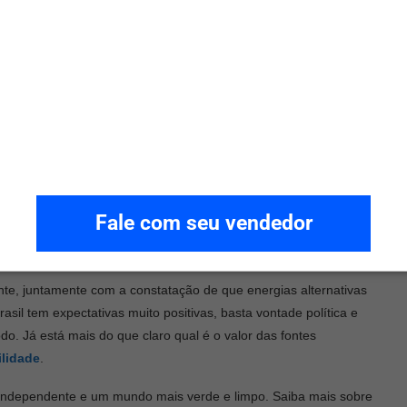
o (T&D)
escopo de abordar os problemas de confiabilidade e qualidade de
ede elétrica do Brasil, implantando redes e medidores inteligentes,
teligentes e eficientes
 grande passo no processo de investimentos em cidades
cia energética, além de novos modelos de negócio para suporte de
Fale com seu vendedor
sso os serviços públicos, como manejo da vegetação e iluminação
e, juntamente com a constatação de que energias alternativas
il tem expectativas muito positivas, basta vontade política e
o. Já está mais do que claro qual é o valor das fontes
lidade
.
 independente e um mundo mais verde e limpo. Saiba mais sobre