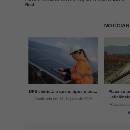
Real
NOTÍCIA
ue é,
DPS elétrica: o que é, tipos e por...
Placa sola
ntagens
eficiênci
Atualizado em 31 de julho de 2026
Atualizado 
ho de 2026