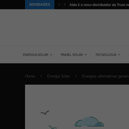
NOVIDADES
tuída pela energia solar nos...
Aldo é o novo distribuidor da Trust no
ENERGIA SOLAR
PAINEL SOLAR
TECNOLOGIA
Home
Energia Solar
Energias alternativas gera