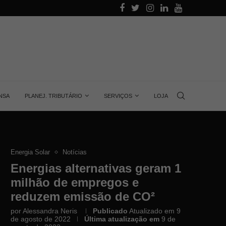
alino
Aprenda quanta energia gera uma placa solar, 
NSA
PLANEJ. TRIBUTÁRIO
SERVIÇOS
LOJA
Energia Solar
Notícias
Energias alternativas geram 1
milhão de empregos e
reduzem emissão de CO²
por
Alessandra Neris
Publicado
Atualizado em 9
de agosto de 2022
Última atualização em
9 de