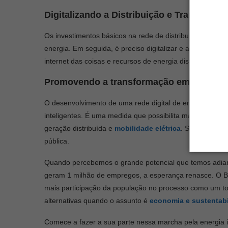
Digitalizando a Distribuição e Transmissã
Os investimentos básicos na rede de distribuição têm o 
energia. Em seguida, é preciso digitalizar e atualizar a r
internet das coisas e recursos de energia distribuída.
Promovendo a transformação em cidades in
O desenvolvimento de uma rede digital de energia é um
inteligentes. É uma medida que possibilita mais eficiên
geração distribuída e
mobilidade elétrica
. Soma-se a i
pública.
Quando percebemos o grande potencial que temos adiant
geram 1 milhão de empregos, a esperança renasce. O Bras
mais participação da população no processo como um tod
alternativas quando o assunto é
economia e sustentabi
Comece a fazer a sua parte nessa marcha pela energia