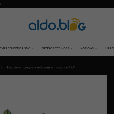
...
Saiba tudo sobre o painel solar monocrist
EMPREENDEDORISMO
ARTIGOS TÉCNICOS
NOTÍCIAS
IMPRE
m 1 milhão de empregos e reduzem emissão de CO²