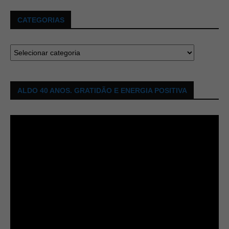
CATEGORIAS
ALDO 40 ANOS. GRATIDÃO E ENERGIA POSITIVA
Tocador
de
vídeo