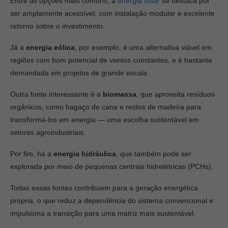
Entre as opções mais comuns, a
energia solar
se destaca por
ser amplamente acessível, com instalação modular e excelente
retorno sobre o investimento.
Já a
energia eólica
, por exemplo, é uma alternativa viável em
regiões com bom potencial de ventos constantes, e é bastante
demandada em projetos de grande escala.
Outra fonte interessante é a
biomassa
, que aproveita resíduos
orgânicos, como bagaço de cana e restos de madeira para
transformá-los em energia — uma escolha sustentável em
setores agroindustriais.
Por fim, há a
energia hidráulica
, que também pode ser
explorada por meio de pequenas centrais hidrelétricas (PCHs).
Todas essas fontes contribuem para a geração energética
própria, o que reduz a dependência do sistema convencional e
impulsiona a transição para uma matriz mais sustentável.