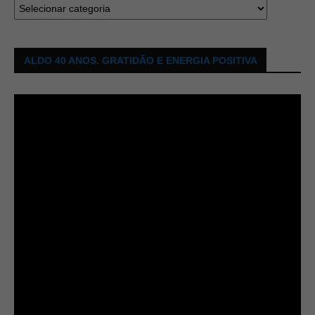
ALDO 40 ANOS. GRATIDÃO E ENERGIA POSITIVA
Tocador
de
vídeo