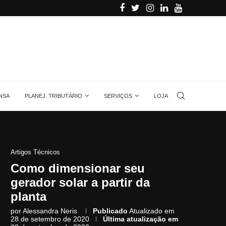
lar, quantas...
Voltagem no Brasil: por que não existe um...
NSA
PLANEJ. TRIBUTÁRIO
SERVIÇOS
LOJA
Artigos Técnicos
Como dimensionar seu
gerador solar a partir da
planta
por
Alessandra Neris
Publicado
Atualizado em
28 de setembro de 2020
Última atualização em