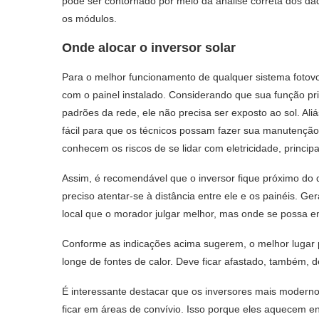
pode ser contornado por meio da análise correta dos dad
os módulos.
Onde alocar o inversor solar
Para o melhor funcionamento de qualquer sistema fotovol
com o painel instalado. Considerando que sua função pri
padrões da rede, ele não precisa ser exposto ao sol. Ali
fácil para que os técnicos possam fazer sua manutenção
conhecem os riscos de se lidar com eletricidade, princip
Assim, é recomendável que o inversor fique próximo do qu
preciso atentar-se à distância entre ele e os painéis. G
local que o morador julgar melhor, mas onde se possa em
Conforme as indicações acima sugerem, o melhor lugar p
longe de fontes de calor. Deve ficar afastado, também, de
É interessante destacar que os inversores mais modernos
ficar em áreas de convívio. Isso porque eles aquecem e