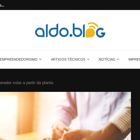
cristalino
Aprenda quanta energia gera uma placa so
EMPREENDEDORISMO
ARTIGOS TÉCNICOS
NOTÍCIAS
IMPRE
ador solar a partir da planta