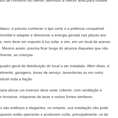
os de consumo do cliente, definindo a melhor área para instalar
taico, é preciso conhecer o tipo certo e a potência compatível
mordial é adaptar e direcionar a energia gerada nas placas aos
ás, nem deve ser exposto à luz solar, e sim, em um local de acesso
. Mesmo assim, precisa ficar longe do alcance daqueles que não
almente, as crianças.
adro geral de distribuição do local a ser instalado. Além disso, é
eralmente, garagens, áreas de serviço, lavanderias ou em outro
butir toda a fiação.
ara alocar um inversor deve estar coberto, com ventilação e
 torneiras, máquinas de lavar e outras fontes similares.
 são estilosos e elegantes, no entanto, sua instalação não pode
nquanto estão operando e produzem ruído, principalmente, os de