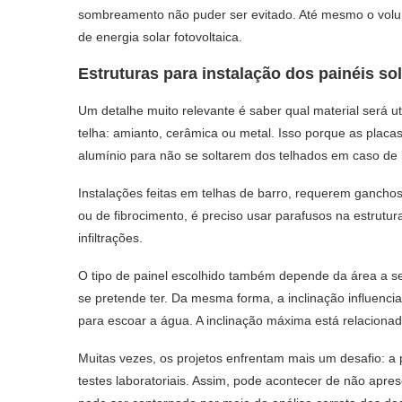
sombreamento não puder ser evitado. Até mesmo o volu
de energia solar fotovoltaica.
Estruturas para instalação dos painéis so
Um detalhe muito relevante é saber qual material será u
telha: amianto, cerâmica ou metal. Isso porque as plac
alumínio para não se soltarem dos telhados em caso de 
Instalações feitas em telhas de barro, requerem ganchos
ou de fibrocimento, é preciso usar parafusos na estrutu
infiltrações.
O tipo de painel escolhido também depende da área a ser
se pretende ter. Da mesma forma, a inclinação influenci
para escoar a água. A inclinação máxima está relacionada 
Muitas vezes, os projetos enfrentam mais um desafio: a p
testes laboratoriais. Assim, pode acontecer de não apr