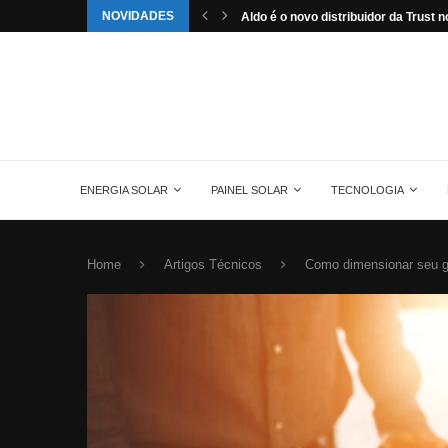
NOVIDADES
st no...
Saiba tudo sobre o painel solar mono
ENERGIA SOLAR
PAINEL SOLAR
TECNOLOGIA
Home
Artigos Técnicos
Como dimensionar seu ger