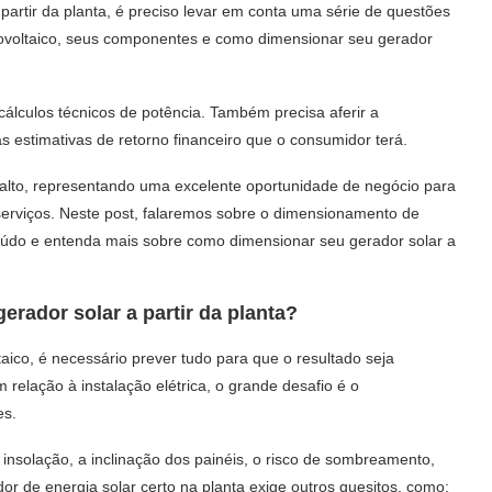
artir da planta, é preciso levar em conta uma série de questões
otovoltaico, seus componentes e como dimensionar seu gerador
 cálculos técnicos de potência. Também precisa aferir a
s estimativas de retorno financeiro que o consumidor terá.
 alto, representando uma excelente oportunidade de negócio para
 serviços. Neste post, falaremos sobre o dimensionamento de
teúdo e entenda mais sobre como dimensionar seu gerador solar a
erador solar a partir da planta?
ico, é necessário prever tudo para que o resultado seja
m relação à instalação elétrica, o grande desafio é o
es.
e insolação, a inclinação dos painéis, o risco de sombreamento,
dor de energia solar certo na planta exige outros quesitos, como: