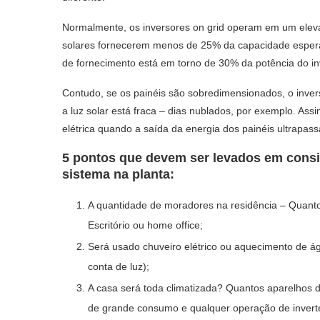
Normalmente, os inversores on grid operam em um elevado
solares fornecerem menos de 25% da capacidade espera
de fornecimento está em torno de 30% da potência do inv
Contudo, se os painéis são sobredimensionados, o inve
a luz solar está fraca – dias nublados, por exemplo. Ass
elétrica quando a saída da energia dos painéis ultrapass
5 pontos que devem ser levados em cons
sistema na planta:
A quantidade de moradores na residência – Quanto
Escritório ou home office;
Será usado chuveiro elétrico ou aquecimento de ág
conta de luz);
A casa será toda climatizada? Quantos aparelhos d
de grande consumo e qualquer operação de inverte