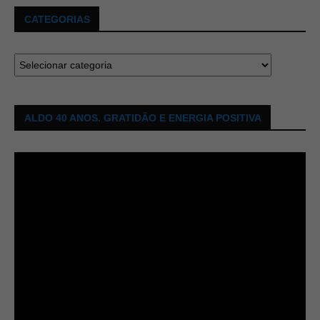
CATEGORIAS
ALDO 40 ANOS. GRATIDÃO E ENERGIA POSITIVA
Tocador
de
vídeo