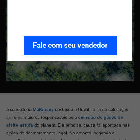
Fale com seu vendedor
A consultoria
McKinsey
destacou o Brasil na sexta colocação
entre os maiores responsáveis pela
emissão de gases de
efeito estufa
do planeta. E a principal causa foi apontada nas
ações de desmatamento ilegal. No entanto, segundo a