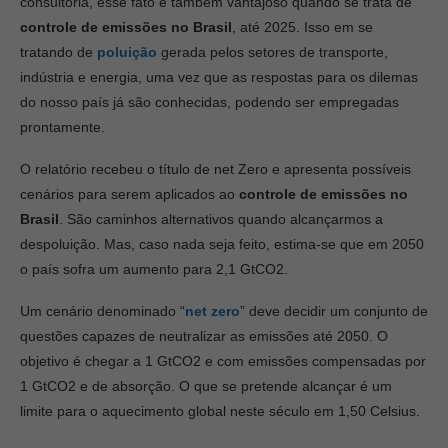
consultoria, esse fato é também vantajoso quando se trata de
controle de emissões no Brasil
, até 2025. Isso em se
tratando de
poluição
gerada pelos setores de transporte,
indústria e energia, uma vez que as respostas para os dilemas
do nosso país já são conhecidas, podendo ser empregadas
prontamente.
O relatório recebeu o título de net Zero e apresenta possíveis
cenários para serem aplicados ao
controle de emissões no
Brasil
. São caminhos alternativos quando alcançarmos a
despoluição. Mas, caso nada seja feito, estima-se que em 2050
o país sofra um aumento para 2,1 GtCO2.
Um cenário denominado “
net zero
” deve decidir um conjunto de
questões capazes de neutralizar as emissões até 2050. O
objetivo é chegar a 1 GtCO2 e com emissões compensadas por
1 GtCO2 e de absorção. O que se pretende alcançar é um
limite para o aquecimento global neste século em 1,50 Celsius.