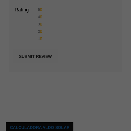
Rating
5
4
3
2
1
CALCULADORA ALDO SOLAR