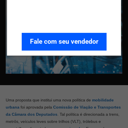
Fale com seu vendedor
Uma proposta que institui uma nova política de
mobilidade
urbana
foi aprovada pela
Comissão de Viação e Transportes
da Câmara dos Deputados
. Tal política é direcionada a trens,
metrôs, veículos leves sobre trilhos (VLT), trólebus e