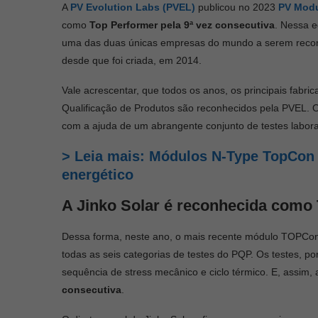
A
PV Evolution Labs (PVEL)
publicou no 2023
PV Mod
como
Top Performer pela 9ª vez consecutiva
. Nessa e
uma das duas únicas empresas do mundo a serem reconhe
desde que foi criada, em 2014.
Vale acrescentar, que todos os anos, os principais fabri
Qualificação de Produtos são reconhecidos pela PVEL. O
com a ajuda de um abrangente conjunto de testes labora
> Leia mais:
Módulos N-Type TopCon 
energético
A Jinko Solar é reconhecida como 
Dessa forma, neste ano, o mais recente módulo TOPCon 
todas as seis categorias de testes do PQP. Os testes, 
sequência de stress mecânico e ciclo térmico. E, assim,
consecutiva
.