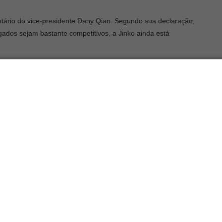
tário do vice-presidente Dany Qian. Segundo sua declaração,
ados sejam bastante competitivos, a Jinko ainda está
PCon. Assim, grande parte dessa força sai da série Tiger Neo,
iro trimestre do ano. E isso coloca a marca em primeiro lugar nas
va.
po N, foram projetados e desenvolvidos para desempenhar uma
ua série BIPV.
vendas globais
tência nominal. Além disso, apresentam maior fator de
e temperatura e desempenho aperfeiçoado em condições com
es que os adquiriram.
ndo levada para um nível maior, com
recursos aperfeiçoados
,