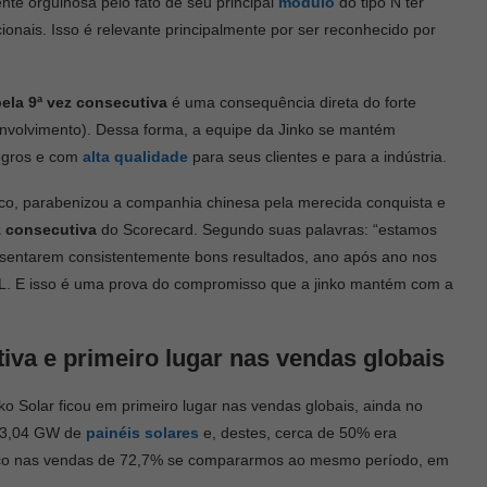
ente orgulhosa pelo fato de seu principal
módulo
do tipo N ter
ais. Isso é relevante principalmente por ser reconhecido por
ela 9ª vez consecutiva
é uma consequência direta do forte
nvolvimento). Dessa forma, a equipe da Jinko se mantém
egros e com
alta qualidade
para seus clientes e para a indústria.
ico, parabenizou a companhia chinesa pela merecida conquista e
z consecutiva
do Scorecard. Segundo suas palavras: “estamos
esentarem consistentemente bons resultados, ano após ano nos
EL. E isso é uma prova do compromisso que a jinko mantém com a
iva e primeiro lugar nas vendas globais
nko Solar ficou em primeiro lugar nas vendas globais, ainda no
 13,04 GW de
painéis solares
e, destes, cerca de 50% era
avanço nas vendas de 72,7% se compararmos ao mesmo período, em