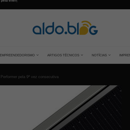
...
Saiba tudo sobre o painel solar monocrist
EMPREENDEDORISMO
ARTIGOS TÉCNICOS
NOTÍCIAS
IMPRE
 Performer pela 9ª vez consecutiva