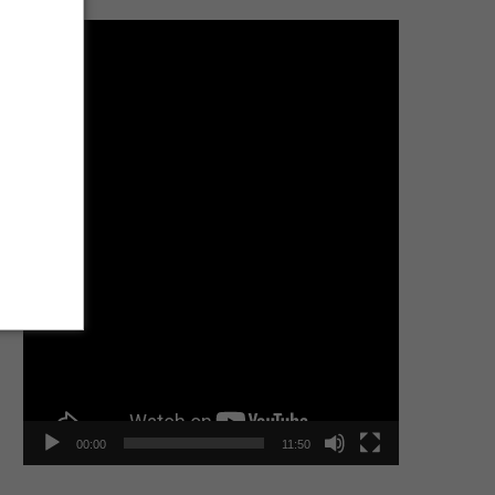
Tocador
de
vídeo
00:00
11:50