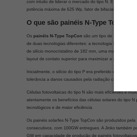
com intuito de liderar o mercado do tipo N. É um produt
potência máxima de 625 Wp, fator de bifacialidade de 8
O que são painéis N-Type TopCon?
Os
painéis N-Type TopCon
são um tipo de
painel foto
de duas tecnologias diferentes: a tecnologia N-Type e a t
de silício monocristalino de 182 mm, uma matéria prima 
layout de contato superior para maximizar a eficiência da 
Inicialmente, o silício do tipo P era preferido e sua fa
tolerância a danos causados pela radiação cósmica, que 
Células fotovoltaicas do tipo N são mais eficientes e mu
atentamente os benefícios das células solares do tipo 
tecnológicos e de maior eficiência.
Os painéis solarfes N-Type TopCon são produzidos pela
consecutivos, com 100GW entregues. A Jinko também po
GW em capacidade de produção de painéis fotovoltaicos