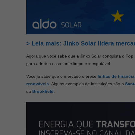
>
Leia mais: Jinko Solar lidera merc
Agora que você sabe que a Jinko Solar conquista o
Top 
para aderir a essa fonte limpo e inesgotável.
Você já sabe que o mercado oferece
linhas de financi
renováveis.
Alguns exemplos de instituições são o
Sant
da
Brookfield
.