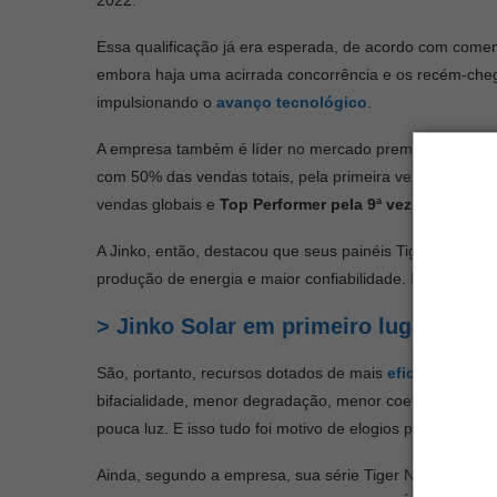
Essa qualificação já era esperada, de acordo com comen
embora haja uma acirrada concorrência e os recém-cheg
impulsionando o
avanço tecnológico
.
A empresa também é líder no mercado premium N-type TO
com 50% das vendas totais, pela primeira vez já no prime
vendas globais e
Top Performer pela 9ª vez consecuti
A Jinko, então, destacou que seus painéis Tiger Neo ti
produção de energia e maior confiabilidade. Isso inclui s
> Jinko Solar em primeiro lugar nas 
São, portanto, recursos dotados de mais
eficiência
e po
bifacialidade, menor degradação, menor coeficiente d
pouca luz. E isso tudo foi motivo de elogios pelos client
Ainda, segundo a empresa, sua série Tiger Neo está se