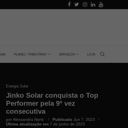
alino
Aprenda quanta energia gera uma placa solar, 
NSA
PLANEJ. TRIBUTÁRIO
SERVIÇOS
LOJA
Energia Solar
Jinko Solar conquista o Top
Performer pela 9ª vez
consecutiva
por
Alessandra Neris
Publicado
Jun 7, 2023
Última atualização em
7 de junho de 2023