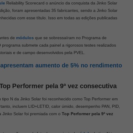
ule
Reliability Scorecard o anúncio da conquista da Jinko Solar
dição, foram apresentadas 35 fabricantes, sendo a Jinko Solar
cidas com esse título. Isso em todas as edições publicadas
cantes de
módulos
que se sobressaíram no Programa de
 programa submete cada painel a rigorosos testes realizados
toriais e de campo desenvolvidos pela PVEL.
apresentam aumento de 5% no rendimento
Top Performer pela 9ª vez consecutiva
tipo N da Jinko Solar foi reconhecido como Top Performer em
portanto, incluem LID+LETID, calor úmido, desempenho PAN, PID,
 a Jinko Solar foi premiada com o
Top Performer pela 9ª vez