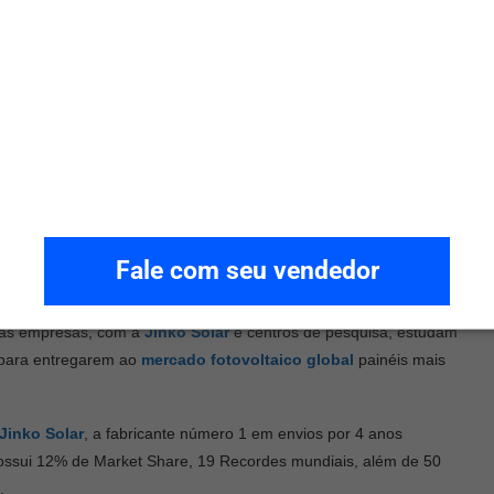
o que chega com a maior eficiência de painel, de até 23,23%, uma
0,5% e coeficiente de temperatura abaixo de 0,29%/
C.
0
voltaico
que utiliza a tecnologia Topcon, que é uma combinação
ecnologia Top Contact. A tecnologia N-Type utiliza células solares
de alta pureza, enquanto a tecnologia Top Contact utiliza um
célula solar.
bricação desenvolveu-se mais rapidamente por causa de sua grande
Fale com seu vendedor
o tornava ideal para aplicações aeroespaciais.
itas empresas, com a
Jinko Solar
e centros de pesquisa, estudam
N para entregarem ao
mercado fotovoltaico global
painéis mais
Jinko Solar
, a fabricante número 1 em envios por 4 anos
ssui 12% de Market Share, 19 Recordes mundiais, além de 50
.