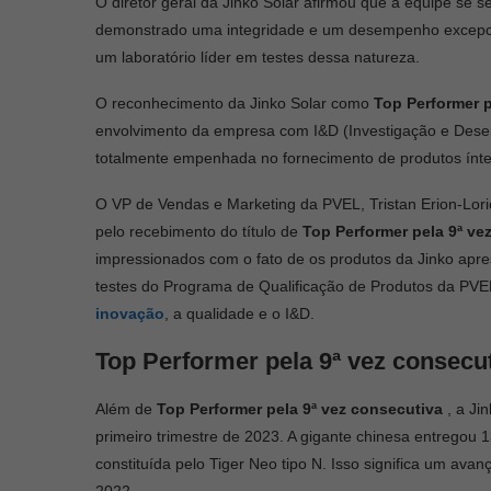
O diretor geral da Jinko Solar afirmou que a equipe se s
demonstrado uma integridade e um desempenho excepcion
um laboratório líder em testes dessa natureza.
O reconhecimento da Jinko Solar como
Top Performer p
envolvimento da empresa com I&D (Investigação e Dese
totalmente empenhada no fornecimento de produtos ínt
O VP de Vendas e Marketing da PVEL, Tristan Erion-Lor
pelo recebimento do título de
Top Performer pela 9ª ve
impressionados com o fato de os produtos da Jinko apr
testes do Programa de Qualificação de Produtos da PV
inovação
, a qualidade e o I&D.
Top Performer pela 9ª vez consecut
Além de
Top Performer pela 9ª vez consecutiva
, a Ji
primeiro trimestre de 2023. A gigante chinesa entregou
constituída pelo Tiger Neo tipo N. Isso significa um 
2022.