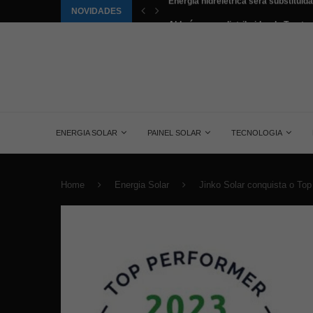
NOVIDADES
tuída pela energia solar nos...
Aldo é o novo distribuidor da Trust no
ENERGIA SOLAR
PAINEL SOLAR
TECNOLOGIA
Home
Energia Solar
Jinko Solar conquista o Top