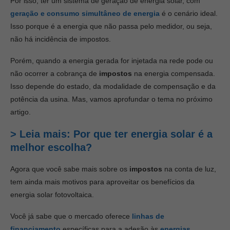
Por isso, ter um sistema de geração de energia solar, com
geração e consumo simultâneo de energia
é o cenário ideal.
Isso porque é a energia que não passa pelo medidor, ou seja,
não há incidência de impostos.
Porém, quando a energia gerada for injetada na rede pode ou
não ocorrer a cobrança de
impostos
na energia compensada.
Isso depende do estado, da modalidade de compensação e da
potência da usina. Mas, vamos aprofundar o tema no próximo
artigo.
> Leia mais: Por que ter energia solar é a
melhor escolha?
Agora que você sabe mais sobre os
impostos
na conta de luz,
tem ainda mais motivos para aproveitar os benefícios da
energia solar fotovoltaica.
Você já sabe que o mercado oferece
linhas de
financiamento
específicas para a adesão às
energias