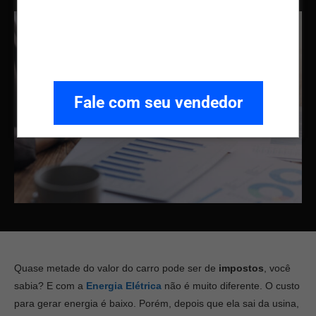
Fale com seu vendedor
Quase metade do valor do carro pode ser de
impostos
, você
sabia? E com a
Energia Elétrica
não é muito diferente. O custo
para gerar energia é baixo. Porém, depois que ela sai da usina,