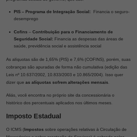
PIS – Programa de Integração Social:
Financia o seguro-
desemprego
Cofins
–
Contribuição para o Financiamento de
Seguridade Social:
Financia as despesas das áreas de
saúde, previdência social e assistência social
As alíquotas são de 1,65% (PIS) e 7,6% (COFINS), porém, suas
cobranças são apuradas de forma não cumulativa (edição das
Leis nº 10.637/2002, 10.833/2003 e 10.865/2004). Isso quer
dizer que
as alíquotas sofrem alterações mensais
.
Aliás, você encontra no próprio site da concessionária o
histórico dos percentuais aplicados nos últimos meses.
Imposto Estadual
O ICMS (
Impostos
sobre operações relativas à Circulação de
Mercadorias e sobre prestação de Serviços) é cobrado pelos