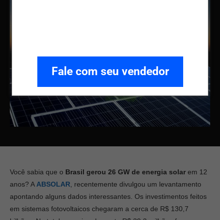
Fale com seu vendedor
Você sabia que o
Brasil gerou 26 GW de energia solar
em 12
anos? A
ABSOLAR
, recentemente divulgou um levantamento
apontando alguns dados interessantes. Os investimentos feitos
em sistemas fotovoltaicos chegaram a cerca de R$ 130,7