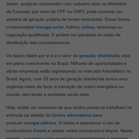
Assim, qualquer consumidor com cadastro ativo no Ministério
da Fazenda, por meio de CPF ou CNPJ, pode conectar um
sistema de geração própria de fontes renováveis. Essas fontes
compreendem
energia solar
, hídrica,
eólica
, biomassa ou
cogeração qualificada. E podem ser paralelas às redes de
distribuição das concessionárias.
Os dados falam por si e a o setor de
geração distribuída
está
em pleno crescimento no Brasil. Milhares de oportunidades e
várias empresas estão ingressando no mercado fotovoltaico no
Brasil. Agora, com 10 anos de geração distribuída temos uma
urgência maior de fazer a transição da matriz energética no
mundo, isso tende a aumentar ainda mais.
Hoje, existe um consenso de que muitos países já trabalham no
estímulo da adesão às
fontes alternativas
para
produzir
energia elétrica
. O intuito é abandonar o uso de
combustíveis fósseis e adotar meios renováveis e limpos. Nesse
sentido, a
energia solar
se encaixa perfeitamente e podemos