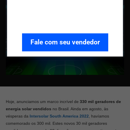
Fale com seu vendedor
Hoje, anunciamos um marco incrível de
330 mil geradores de
energia solar vendidos
no Brasil. Ainda em agosto, às
vésperas da
Intersolar South America 2022
, havíamos
comemorado os 300 mil. Estes novos 30 mil geradores