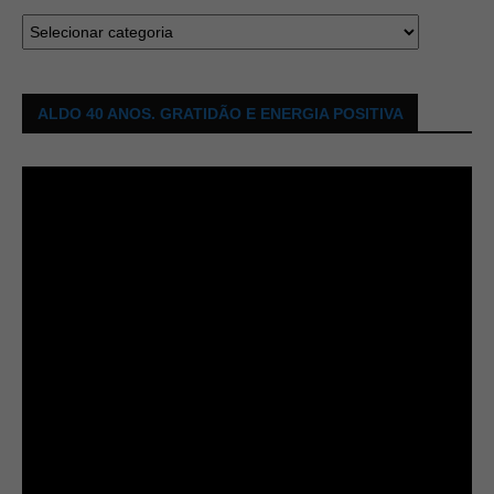
ALDO 40 ANOS. GRATIDÃO E ENERGIA POSITIVA
Tocador
de
vídeo