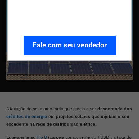
Fale com seu vendedor
A taxação do sol é uma tarifa que passa a ser
descontada dos
créditos de energia
em
projetos solares que injetam o seu
excedente na rede de distribuição elétrica
.
Equivalente ao
Fio B
(parcela componente do TUSD), a taxa do