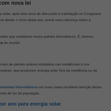
com nova lei
a solar, após dois anos de discussão e tramitação no Congresso
cia desde o início deste ano, prevê uma cobrança sobre a
todos que instalarem novos painéis fotovoltaicos. E, mesmo
ca
do mundo.
 meio de painéis solares instalados nas residências e nos
olares, que produzem energia solar fora da residência ou de
sistemas fotovoltaicos
em suas casas recebiam isenção dessa
conta de luz da população.
hor ano para energia solar