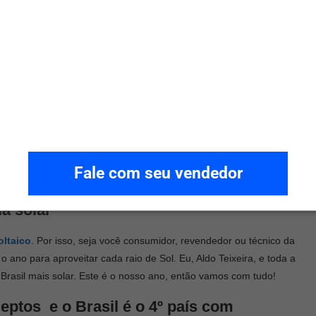
ão de consumidores
olar. Ainda em janeiro de 2022, batemos o marco de 1 milhão de
 GW em geração distribuída, o equivalente a cerca de dois terços
s muito mais do que isso. Hoje, dos mais de 89 milhões de
az uso da energia solar fotovoltaica em
geração distribuída
.
receber R$ 51 bilhões em investimentos para
Fale com seu vendedor
a solar
oltaico
. Por isso, seja você consumidor, revendedor ou técnico da
 ano para aproveitar cada raio de Sol. Eu, Aldo Teixeira, e toda a
Brasil mais solar. Este é o nosso ano, então vamos com tudo!
deptos e o
Brasil é o 4º país com