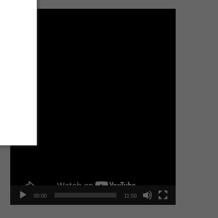
Tocador
de
vídeo
00:00
11:50