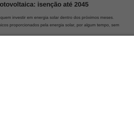
otovoltaica
: i
senção até 2045
 quem investir em energia solar dentro dos próximos meses.
micos proporcionados pela energia solar, por algum tempo, sem
 seus equipamentos solares instalados antes de sua publicação
ido para quem fizer sua instalação até o início de janeiro de
otovoltaica
do mundo.
grama de Energia Renovável), que será responsável pela
omunidades de baixa renda terão acesso à energia solar é uma
acidade fotovoltaica,
é muito significativa. Isso porque desde que
da empresa tem sido a mesma. Ver cada vez mais famílias com