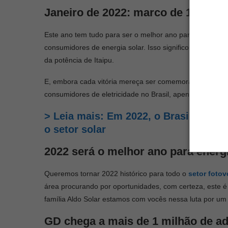
Janeiro de 2022: marco de 1 milh
Este ano tem tudo para ser o
melhor ano para energia s
consumidores de energia solar. Isso significou mais de 9
da potência de Itaipu.
E, embora cada vitória mereça ser comemorada, queremo
consumidores de eletricidade no Brasil, apenas 1,4% já f
> Leia mais: Em 2022, o Brasil deve 
o setor solar
2022 será o melhor ano para energi
Queremos tornar 2022 histórico para todo o
setor fotov
área procurando por oportunidades, com certeza, este é o
família Aldo Solar estamos com vocês nessa luta por um 
GD chega a mais de 1 milhão de a