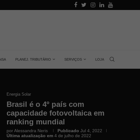
alino
Aprenda quanta energia gera uma placa solar, 
NSA
PLANEJ. TRIBUTÁRIO
SERVIÇOS
LOJA
Energia Solar
Brasil é o 4º país com
capacidade fotovoltaica em
ranking mundial
por
Alessandra Neris
Publicado
Jul 4, 2022
Última atualização em
4 de julho de 2022