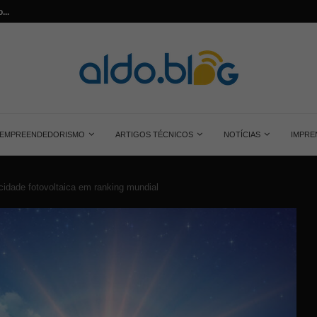
...
Saiba tudo sobre o painel solar monocrist
EMPREENDEDORISMO
ARTIGOS TÉCNICOS
NOTÍCIAS
IMPRE
cidade fotovoltaica em ranking mundial