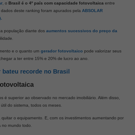
ar
, o
Brasil é o 4º país com capacidade fotovoltaica
entre
 dados deste ranking foram apurados pela
ABSOLAR
).
da população diante dos
aumentos sucessivos do preço da
lidade.
imento e o quanto um
gerador fotovoltaico
pode valorizar seus
hegar a ter entre 15% e 20% de lucro ao ano.
 bateu recorde no Brasil
otovoltaica
os é superior ao observado no mercado imobiliário. Além disso,
til do sistema, todos os meses.
a quitar o equipamento. E, com os investimentos aumentando por
a
no mundo todo.