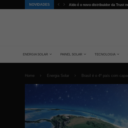
NOVIDADES
tuída pela energia solar nos...
Aldo é o novo distribuidor da Trust no
ENERGIA SOLAR
PAINEL SOLAR
TECNOLOGIA
Home
Energia Solar
Brasil é o 4º país com capa