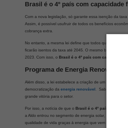
Brasil é o 4º país com capacidade f
Com a nova legislação, só garante essa isenção da taxa
Assim, é possível usufruir de todos os benefícios econô
cobrança extra.
No entanto, a mesma lei define que todos que já tinham
ficarão isentos da taxa até 2045. O mesmo benefício é vál
2023. Com isso, o
Brasil é o 4º país com capacidade f
Programa de Energia Renovável
Além disso, a lei estabelece a criação de um PERS (Pro
democratização da
energia renovável
. Saber que as c
grande vitória para o setor.
Por isso, a notícia de que o
Brasil é o 4º país com cap
a Aldo entrou no segmento de energia solar, a missão 
qualidade de vida graças à energia que vem do Sol.