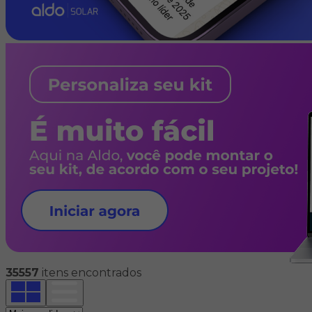
35557
itens encontrados