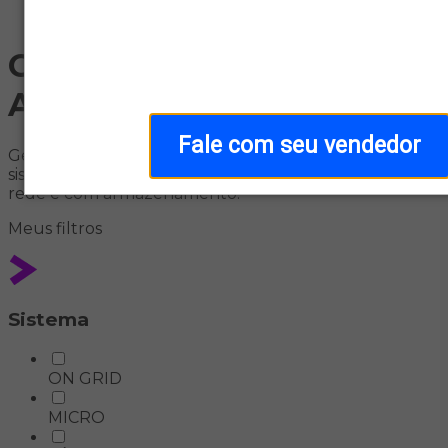
Home
Gerador Solar Off-grid –
Aldo Solar
Fale com seu vendedor
Gerador solar híbrido na Aldo: autonomia total com
sistemas fotovoltaicos que funcionam sem conexão à
rede e com armazenamento.
Meus
filtros
Sistema
ON GRID
MICRO