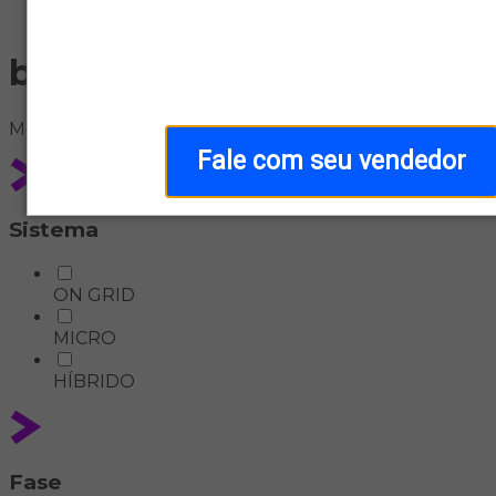
Home
bomba-solar
Meus
filtros
Fale com seu vendedor
Sistema
ON GRID
MICRO
HÍBRIDO
Fase